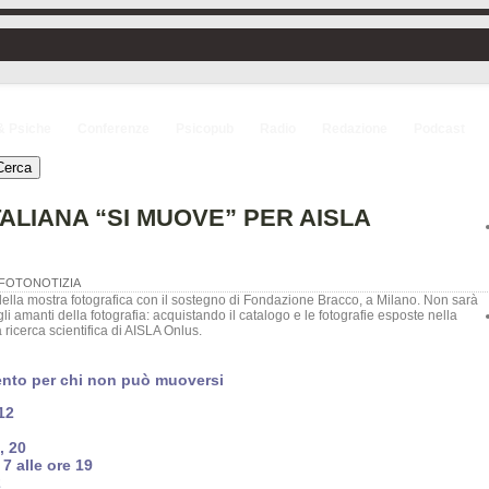
& Psiche
Conferenze
Psicopub
Radio
Redazione
Podcast
TALIANA “SI MUOVE” PER AISLA
 FOTONOTIZIA
ento per chi non può muoversi
12
, 20
 7 alle ore 19
2