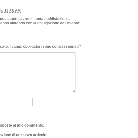
lle 11:38 AM
sta, tanto lavoro e tanta soddisfazione.
stanno aiutando con la divulgazione dell’evento!
icato.
I campi obbligatori sono contrassegnati
*
risposte al mio commento.
azione di un nuovo articolo.