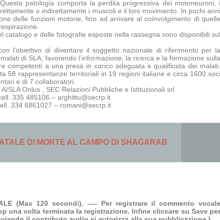
 Questa patologia comporta la perdita progressiva dei motoneuroni, 
irettamente o indirettamente i muscoli e il loro movimento. In pochi ann
e delle funzioni motorie, fino ad arrivare al coinvolgimento di quell
 respirazione.
el catalogo e delle fotografie esposte nella rassegna sono disponibili su
 l’obiettivo di diventare il soggetto nazionale di riferimento per l
i malati di SLA, favorendo l’informazione, la ricerca e la formazione sull
ure competenti a una presa in carico adeguata e qualificata dei malati
 58 rappresentanze territoriali in 19 regioni italiane e circa 1600 soc
ntari e di 7 collaboratori.
 AISLA Onlus , SEC Relazioni Pubbliche e Istituzionali srl
ell. 335 485106 – arghittu@secrp.it
ell. 334 6861027 – romani@secrp.it
ATALE DI MORTE AL CAMPO DI SHAGARAB
 (Max 120 secondi). ---- Per registrare il commento vocal
op una volta terminata la registrazione. Infine cliccare su Save pe
Inviando il contributo audio si autorizza alla sua pubblicazione.)