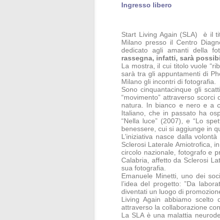
Ingresso libero
Start Living Again (SLA) è il t
Milano presso il Centro Diagn
dedicato agli amanti della fo
rassegna, infatti, sarà possibi
La mostra, il cui titolo vuole “
sarà tra gli appuntamenti di Ph
Milano gli incontri di fotografia.
Sono cinquantacinque gli scatti 
“movimento” attraverso scorci d
natura. In bianco e nero e a c
Italiano, che in passato ha osp
“Nella luce” (2007), e “Lo spet
benessere, cui si aggiunge in q
L’iniziativa nasce dalla volontà
Sclerosi Laterale Amiotrofica, i
circolo nazionale, fotografo e p
Calabria, affetto da Sclerosi L
sua fotografia.
Emanuele Minetti, uno dei soci
l’idea del progetto: ”Da laborat
diventati un luogo di promozione
Living Again abbiamo scelto di
attraverso la collaborazione con
La SLA è una malattia neurodeg