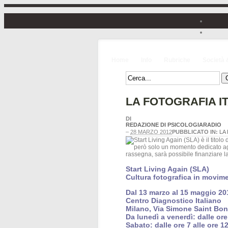
Home
Info
Rubriche
Società 
LA FOTOGRAFIA I
DI
REDAZIONE DI PSICOLOGIARADIO
–
28 MARZO 2012
PUBBLICATO IN:
LA
Start Living Again (SLA)
Cultura fotografica in movim
Dal 13 marzo al 15 maggio 20
Centro Diagnostico Italiano
Milano, Via Simone Saint Bon
Da lunedì a venerdì: dalle ore
Sabato: dalle ore 7 alle ore 1