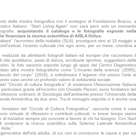
itolo della mostra fotografica con il sostegno di Fondazione Bracco, 
ostico Italiano. “Start Living Again” non sarà però solo un moment
tografia:
acquistando il catalogo e le fotografie esposte nell
le finanziare la ricerca scientifica di AISLA Onlus.
ribaltare” l’acronimo della malattia (SLA), proseguirà sino al 15 maggio 
otoFestival, l’evento culturale che ogni anno, per un mese, coordina 
realizzati da altrettanti fotografi italiani ed europei che raccontano i
i vita quotidiana, passi di danza, acrobazie sportive, suggestioni dell
olori, le foto saranno esposte lungo gli spazi del Centro Diagnostic
itato altre mostre fotografiche come “L’incanto della scienza” (2005)
tacolo del corpo” (2010), a sottolineare il legame che unisce l’arte a
uesto caso anche un profondo valore di solidarietà sociale.
 del “Circolo di cultura fotografica” di sostenere l’Associazione Italian
n particolare grazie all’incontro con Osvaldo Pieroni, socio fondatore de
rofessore ordinario di Sociologia dell’ambiente presso l’Università dell
aterale Amiotrofica da due anni. Tra le immagini esposte vi è anche un
 fondatori del “Circolo di Cultura Fotografica”, racconta come è nat
orio virtuale di riflessioni e contributi culturali, in breve tempo siam
 di iniziative sempre più concrete a favore di chi ha bisogno. Con Star
 sostenere la ricerca scientifica sulla Sclerosi Laterale Amiotrofic
 Aisla.”
enerativa dell’età adulta, di cui non si conoscono le cause e per cu