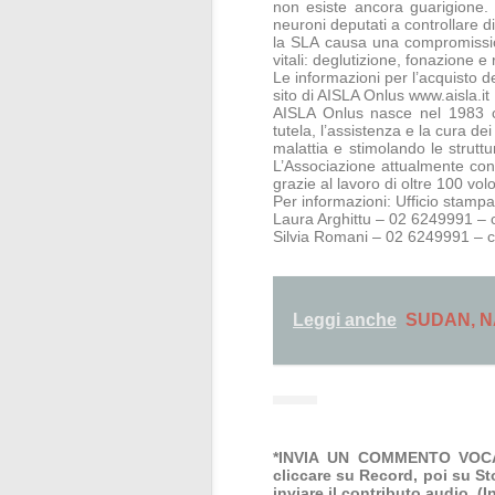
non esiste ancora guarigione.
neuroni deputati a controllare d
la SLA causa una compromission
vitali: deglutizione, fonazione e
Le informazioni per l’acquisto d
sito di AISLA Onlus www.aisla.it
AISLA Onlus nasce nel 1983 con
tutela, l’assistenza e la cura de
malattia e stimolando le strutt
L’Associazione attualmente conta
grazie al lavoro di oltre 100 volo
Per informazioni: Ufficio stampa
Laura Arghittu – 02 6249991 – c
Silvia Romani – 02 6249991 – c
Leggi anche
SUDAN, N
*INVIA UN COMMENTO VOCALE
cliccare su Record, poi su St
inviare il contributo audio. (