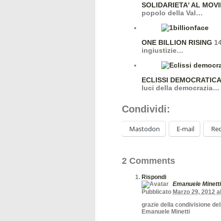
SOLIDARIETA' AL MOV
popolo della Val…
ONE BILLION RISING
14
ingiustizie…
ECLISSI DEMOCRATICA
luci della democrazia…
Condividi:
Mastodon
E-mail
Red
2 Comments
Rispondi
Emanuele Minetti
Pubblicato
Marzo 29, 2012 a
grazie della condivisione del
Emanuele Minetti