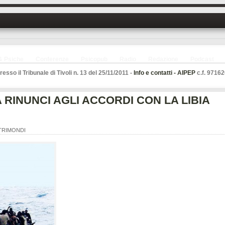
& Psiche
Conferenze
Psicopub
Radio
Redazione
Podcast
esso il Tribunale di Tivoli n. 13 del 25/11/2011 -
Info e contatti -
AIPEP
c.f. 97162
A RINUNCI AGLI ACCORDI CON LA LIBIA
TRIMONDI