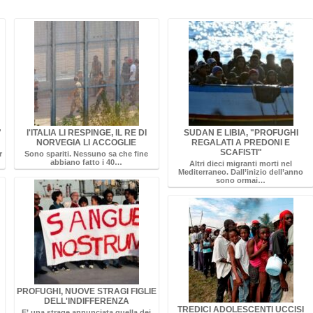
"
l'ITALIA LI RESPINGE, IL RE DI
SUDAN E LIBIA, "PROFUGHI
NORVEGIA LI ACCOGLIE
REGALATI A PREDONI E
SCAFISTI"
r
Sono spariti. Nessuno sa che fine
abbiano fatto i 40…
Altri dieci migranti morti nel
Mediterraneo. Dall’inizio dell’anno
sono ormai…
PROFUGHI, NUOVE STRAGI FIGLIE
DELL'INDIFFERENZA
TREDICI ADOLESCENTI UCCISI
E’ una strage annunciata quella dei