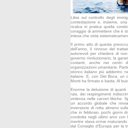
Libia sul controllo degli imm
contestazione e, insieme, una
ricalca in pratica quella cond
coraggio di ammettere che è st
intesa che viola sistematicament
Il primo atto di questa preocc
dell’anno, il rinnovo del tratt
autorevoli per chiedere di non
governo rivoluzionario, la garanzi
costanti, anche nei centri d
organizzazioni umanitarie. Part
storico italiano più addentro ne
italiane. E, con Del Boca, un cor
Monti ha firmato e basta. Al bui
Enorme la delusione di quanti 
rais, dei respingimenti indiscr
violenza nelle carceri libiche. 
un accordo globale che rinvia
inversione di rotta almeno sulla
che in febbraio, pochi giorni do
condotta negli ultimi anni con 
mentre stava ormai maturando a
dal Consiglio d’Europa per la t