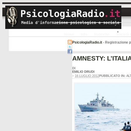
Home
Info
Rubriche
Società 
PsicologiaRadio.it
- Registrazione pr
AMNESTY: L’ITALI
DI
EMILIO DRUDI
–
16 LUGLIO 2012
PUBBLICATO IN:
AL