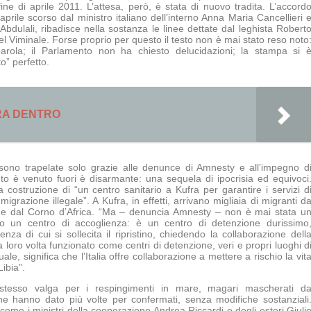
fine di aprile 2011. L’attesa, però, è stata di nuovo tradita. L’accord
 aprile scorso dal ministro italiano dell’interno Anna Maria Cancellieri 
Abdulali, ribadisce nella sostanza le linee dettate dal leghista Robert
l Viminale. Forse proprio per questo il testo non è mai stato reso noto
arola; il Parlamento non ha chiesto delucidazioni; la stampa si 
o” perfetto.
RA DENTRO
, sono trapelate solo grazie alle denunce di Amnesty e all’impegno d
uanto è venuto fuori è disarmante: una sequela di ipocrisia ed equivoci
lla costruzione di “un centro sanitario a Kufra per garantire i servizi d
igrazione illegale”. A Kufra, in effetti, arrivano migliaia di migranti d
a e dal Corno d’Africa. “Ma – denuncia Amnesty – non è mai stata u
no un centro di accoglienza: è un centro di detenzione durissimo
nza di cui si sollecita il ripristino, chiedendo la collaborazione dell
ro volta funzionato come centri di detenzione, veri e propri luoghi d
uale, significa che l’Italia offre collaborazione a mettere a rischio la vit
ibia”.
 stesso valga per i respingimenti in mare, magari mascherati d
iche hanno dato più volte per confermati, senza modifiche sostanziali
come i ministri della cooperazione Andrea Riccardi e degli esteri Giuli