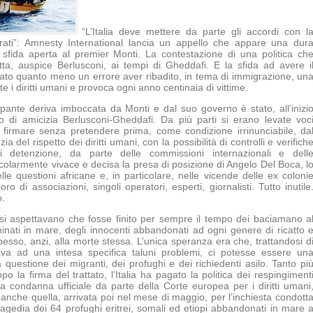
“L’Italia deve mettere da parte gli accordi con l
igrati”: Amnesty International lancia un appello che appare una dur
 sfida aperta al premier Monti. La contestazione di una politica ch
otta, auspice Berlusconi, ai tempi di Gheddafi. E la sfida ad avere i
ato quanto meno un errore aver ribadito, in tema di immigrazione, un
e i diritti umani e provoca ogni anno centinaia di vittime.
upante deriva imboccata da Monti e dal suo governo è stato, all’inizi
ato di amicizia Berlusconi-Gheddafi. Da più parti si erano levate voc
 firmare senza pretendere prima, come condizione irrinunciabile, da
a del rispetto dei diritti umani, con la possibilità di controlli e verifich
i detenzione, da parte delle commissioni internazionali e dell
icolarmente vivace e decisa la presa di posizione di Angelo Del Boca, l
lle questioni africane e, in particolare, nelle vicende delle ex coloni
o di associazioni, singoli operatori, esperti, giornalisti. Tutto inutile
o.
si aspettavano che fosse finito per sempre il tempo dei baciamano a
iminati in mare, degli innocenti abbandonati ad ogni genere di ricatto 
Spesso, anzi, alla morte stessa. L’unica speranza era che, trattandosi d
va ad una intesa specifica taluni problemi, ci potesse essere un
 questione dei migranti, dei profughi e dei richiedenti asilo. Tanto pi
po la firma del trattato, l’Italia ha pagato la politica dei respingiment
la condanna ufficiale da parte della Corte europea per i diritti umani
nche quella, arrivata poi nel mese di maggio, per l’inchiesta condott
ragedia dei 64 profughi eritrei, somali ed etiopi abbandonati in mare 