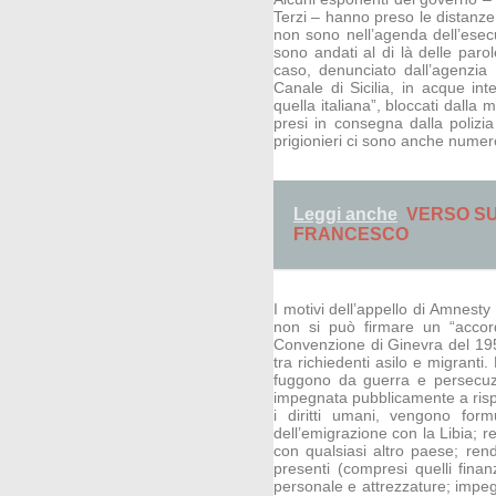
Terzi – hanno preso le distanze
non sono nell’agenda dell’ese
sono andati al di là delle parol
caso, denunciato dall’agenzia H
Canale di Sicilia, in acque int
quella italiana”, bloccati dalla 
presi in consegna dalla polizia
prigionieri ci sono anche numer
Leggi anche
VERSO SUD
FRANCESCO
I motivi dell’appello di Amnest
non si può firmare un “accor
Convenzione di Ginevra del 1951 
tra richiedenti asilo e migranti
fuggono da guerra e persecuzion
impegnata pubblicamente a risp
i diritti umani, vengono form
dell’emigrazione con la Libia; re
con qualsiasi altro paese; rend
presenti (compresi quelli finan
personale e attrezzature; impegn