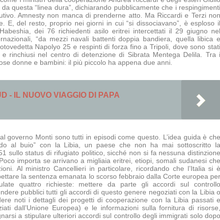
 da questa “linea dura”, dichiarando pubblicamente che i respingiment
cutivo. Amnesty non manca di prenderne atto. Ma Riccardi e Terzi no
e. E, del resto, proprio nei giorni in cui “si dissociavano”, è esploso i
abeshia, dei 76 richiedenti asilo eritrei intercettati il 29 giugno ne
ernazionali, “da mezzi navali battenti doppia bandiera, quella libica 
motovedetta Napolyo 25 e respinti di forza fino a Tripoli, dove sono stat
 e rinchiusi nel centro di detenzione di Sibrata Mentega Delila. Tra 
ose donne e bambini: il più piccolo ha appena due anni.
 - IL NUOVO VIAGGIO DI PAPA
y al governo Monti sono tutti in episodi come questo. L’idea guida è ch
do al buio” con la Libia, un paese che non ha mai sottoscritto l
sullo status di rifugiato politico, sicché non si fa nessuna distinzion
. Poco importa se arrivano a migliaia eritrei, etiopi, somali sudanesi ch
i. Al ministro Cancellieri in particolare, ricordando che l’Italia si 
ettare la sentenza emanata lo scorso febbraio dalla Corte europea pe
ulate quattro richieste: mettere da parte gli accordi sul controll
ndere pubblici tutti gli accordi di questo genere negoziati con la Libia 
ere noti i dettagli dei progetti di cooperazione con la Libia passati 
ziati dall’Unione Europea) e le informazioni sulla fornitura di risorse
arsi a stipulare ulteriori accordi sul controllo degli immigrati solo dop