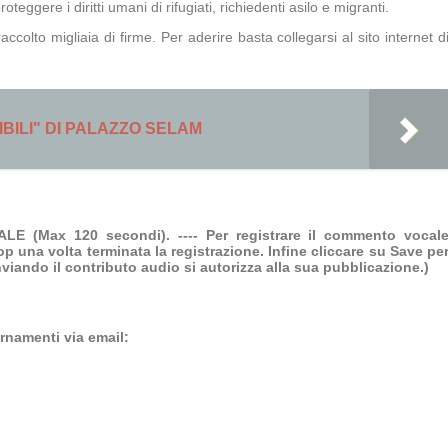
oteggere i diritti umani di rifugiati, richiedenti asilo e migranti.
raccolto migliaia di firme. Per aderire basta collegarsi al sito internet d
SIBILI" DI PALAZZO SELAM
 (Max 120 secondi). ---- Per registrare il commento vocal
op una volta terminata la registrazione. Infine cliccare su Save pe
Inviando il contributo audio si autorizza alla sua pubblicazione.)
ornamenti via email: