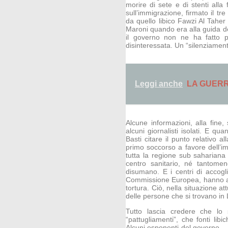
morire di sete e di stenti alla 
sull’immigrazione, firmato il tre
da quello libico Fawzi Al Taher 
Maroni quando era alla guida de
il governo non ne ha fatto p
disinteressata. Un “silenziament
Leggi anche
LA GUER
Alcune informazioni, alla fine
alcuni giornalisti isolati. E q
Basti citare il punto relativo a
primo soccorso a favore dell’imm
tutta la regione sub saharian
centro sanitario, né tantome
disumano. E i centri di accoglie
Commissione Europea, hanno a lo
tortura. Ciò, nella situazione att
delle persone che si trovano in L
Tutto lascia credere che lo
“pattugliamenti”, che fonti lib
Alcuni esponenti del governo – 