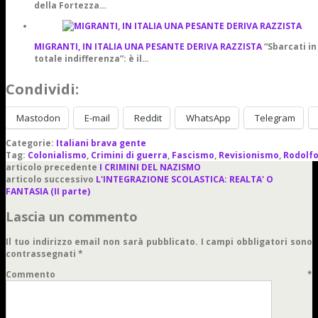
della Fortezza…
MIGRANTI, IN ITALIA UNA PESANTE DERIVA RAZZISTA
“Sbarcati in 
totale indifferenza”: è il…
Condividi:
Mastodon
E-mail
Reddit
WhatsApp
Telegram
Categorie:
Italiani brava gente
Tag:
Colonialismo
,
Crimini di guerra
,
Fascismo
,
Revisionismo
,
Rodolfo
articolo precedente
I CRIMINI DEL NAZISMO
articolo successivo
L'INTEGRAZIONE SCOLASTICA: REALTA' O
FANTASIA (II parte)
Lascia un commento
Il tuo indirizzo email non sarà pubblicato.
I campi obbligatori sono
contrassegnati
*
Commento
*