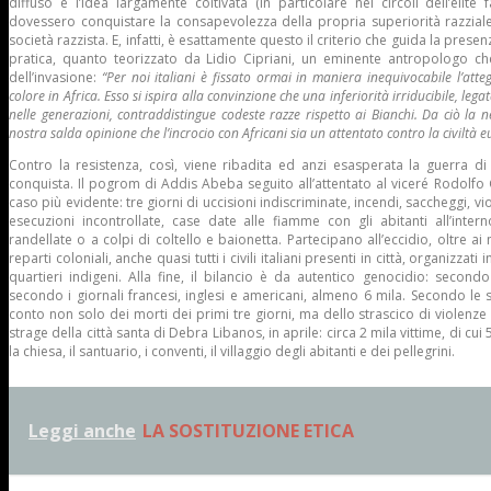
diffuso e l’idea largamente coltivata (in particolare nei circoli dell’elite 
dovessero conquistare la consapevolezza della propria superiorità razziale
società razzista. E, infatti, è esattamente questo il criterio che guida la presenz
pratica, quanto teorizzato da Lidio Cipriani, un eminente antropologo che 
dell’invasione:
“Per noi italiani è fissato ormai in maniera inequivocabile l’at
colore in Africa. Esso si ispira alla convinzione che una inferiorità irriducibile, lega
nelle generazioni, contraddistingue codeste razze rispetto ai Bianchi. Da ciò la n
nostra salda opinione che l’incrocio con Africani sia un attentato contro la civilt
Contro la resistenza, così, viene ribadita ed anzi esasperata la guerra di
conquista. Il pogrom di Addis Abeba seguito all’attentato al viceré Rodolfo Gr
caso più evidente: tre giorni di uccisioni indiscriminate, incendi, saccheggi, vio
esecuzioni incontrollate, case date alle fiamme con gli abitanti all’inte
randellate o a colpi di coltello e baionetta. Partecipano all’eccidio, oltre ai mi
reparti coloniali, anche quasi tutti i civili italiani presenti in città, organizza
quartieri indigeni. Alla fine, il bilancio è da autentico genocidio: secondo l
secondo i giornali francesi, inglesi e americani, almeno 6 mila. Secondo le 
conto non solo dei morti dei primi tre giorni, ma dello strascico di violenz
strage della città santa di Debra Libanos, in aprile: circa 2 mila vittime, di cui
la chiesa, il santuario, i conventi, il villaggio degli abitanti e dei pellegrini.
Leggi anche
LA SOSTITUZIONE ETICA