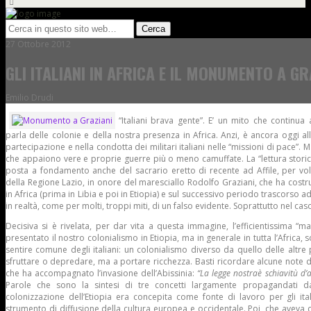
27 Ottobre 2012
GLI ITALIANI IN AFRICA E IL MONUMENTO A GR
Emilio Drudi
“Italiani brava gente”. E’ un mito che continua
parla delle colonie e della nostra presenza in Africa. Anzi, è ancora oggi all
partecipazione e nella condotta dei militari italiani nelle “missioni di pace”. 
che appaiono vere e proprie guerre più o meno camuffate. La “lettura storic
posta a fondamento anche del sacrario eretto di recente ad Affile, per v
della Regione Lazio, in onore del maresciallo Rodolfo Graziani, che ha costrui
in Africa (prima in Libia e poi in Etiopia) e sul successivo periodo trascorso 
in realtà, come per molti, troppi miti, di un falso evidente. Soprattutto nel caso
Decisiva si è rivelata, per dar vita a questa immagine, l’efficientissima “m
presentato il nostro colonialismo in Etiopia, ma in generale in tutta l’Africa, 
sentire comune degli italiani: un colonialismo diverso da quello delle alt
sfruttare o depredare, ma a portare ricchezza. Basti ricordare alcune note d
che ha accompagnato l’invasione dell’Abissinia:
“La legge nostra
è schiavitù d’
Parole che sono la sintesi di tre concetti largamente propagandati d
colonizzazione dell’Etiopia era concepita come fonte di lavoro per gli ita
strumento di diffusione della cultura europea e occidentale. Poi, che aveva