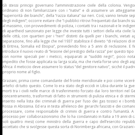
Gli stessi principi governano l’amministrazione civile della colonia. Veng
ordinano di non familiarizzare con i “nativi” e di assumere un atteggiame
“superiorità dei bianchi”, della “razza italiana” sui neri. Così, vanno tenute se
degli indigeni”; occorre evitare che “i pubblici ritrovi frequentati dai bianchi si
al massimo, con provvedimenti di polizia, i contatti tra i nazionali e le indige
di apartheid sanzionato per legge che investe tutti i settori della vita civile:
delle città, con quartieri per i “neri” distinti da quelli per i bianchi, vietati
separazione, fino alla legge che nel 1937 stabilisce il divieto “di relazioni di i
di Eritrea, Somalia ed Etiopia”, prevedendo fino a 5 anni di reclusione. E f
introduce il nuovo reato di “lesione del prestigio della razza” per questo tipo
con norme speciali per i meticci, equiparati ai “sudditi negri”, poco no
impedito che fosse applicata su larga scala, ma che rivela forse uno degli aspe
Africa: il meticcio deve assumere lo status “del genitore nativo”, sicché il pad
proprio nome al figlio.
Graziani, prima come comandante del fronte meridionale e poi come viceré fi
artefici di tutto questo. Come lo era stato degli eccidi in Libia durante la gue
morti tra i civili nelle marce di trasferimento forzato dai loro territori nel 
concentramento, trasformati di fatto in strumenti di pulizia etnica e di sterm
inserito nella lista dei criminali di guerra per l’uso dei gas tossici e i b
Rossa in Abissinia. Ed era in testa all’elenco dei gerarchi fascisti e dei comanda
processare, come responsabile di crimini di guerra e contro l’umanità. A
processo per collaborazionismo che lo ha condannato in Italia a 19 anni di c
soli quattro mesi) come ministro della guerra e capo dell’esercito repubbl
accettato che si svolgesse questa sorta di Norimberga africana, con Graziani e 