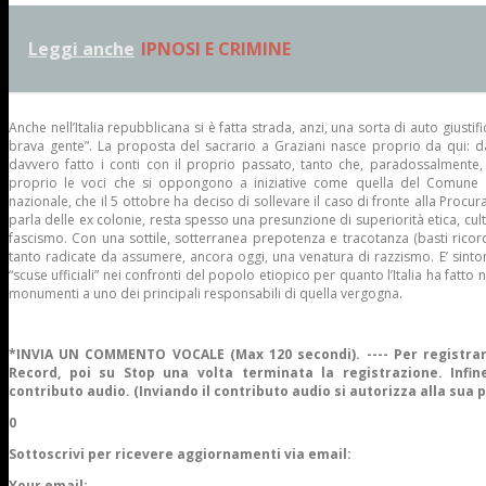
Leggi anche
IPNOSI E CRIMINE
Anche nell’Italia repubblicana si è fatta strada, anzi, una sorta di auto giustifi
brava gente”. La proposta del sacrario a Graziani nasce proprio da qui: 
davvero fatto i conti con il proprio passato, tanto che, paradossalmente, 
proprio le voci che si oppongono a iniziative come quella del Comune di A
nazionale, che il 5 ottobre ha deciso di sollevare il caso di fronte alla Procur
parla delle ex colonie, resta spesso una presunzione di superiorità etica, cul
fascismo. Con una sottile, sotterranea prepotenza e tracotanza (basti ricord
tanto radicate da assumere, ancora oggi, una venatura di razzismo. E’ sinto
“scuse ufficiali” nei confronti del popolo etiopico per quanto l’Italia ha fatto n
monumenti a uno dei principali responsabili di quella vergogna.
*INVIA UN COMMENTO VOCALE (Max 120 secondi). ---- Per registrar
Record, poi su Stop una volta terminata la registrazione. Infine
contributo audio. (Inviando il contributo audio si autorizza alla sua 
0
Sottoscrivi per ricevere aggiornamenti via email:
Your email: