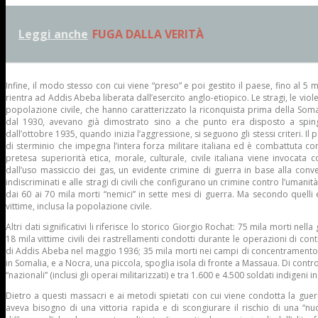
Leggi anche
FUGA DALLA VERITÀ
Infine, il modo stesso con cui viene “preso” e poi gestito il paese, fino al 5
rientra ad Addis Abeba liberata dall’esercito anglo-etiopico. Le stragi, le viole
popolazione civile, che hanno caratterizzato la riconquista prima della Somal
dal 1930, avevano già dimostrato sino a che punto era disposto a spinger
dall’ottobre 1935, quando inizia l’aggressione, si seguono gli stessi criteri. I
di sterminio che impegna l’intera forza militare italiana ed è combattuta con
pretesa superiorità etica, morale, culturale, civile italiana viene invocata
dall’uso massiccio dei gas, un evidente crimine di guerra in base alla con
indiscriminati e alle stragi di civili che configurano un crimine contro l’umanità
dai 60 ai 70 mila morti “nemici” in sette mesi di guerra. Ma secondo quelli 
vittime, inclusa la popolazione civile.
Altri dati significativi li riferisce lo storico Giorgio Rochat: 75 mila morti nella
18 mila vittime civili dei rastrellamenti condotti durante le operazioni di con
di Addis Abeba nel maggio 1936; 35 mila morti nei campi di concentramento, d
in Somalia, e a Nocra, una piccola, spoglia isola di fronte a Massaua. Di contr
“nazionali” (inclusi gli operai militarizzati) e tra 1.600 e 4.500 soldati indigeni i
Dietro a questi massacri e ai metodi spietati con cui viene condotta la guerr
aveva bisogno di una vittoria rapida e di scongiurare il rischio di una “n