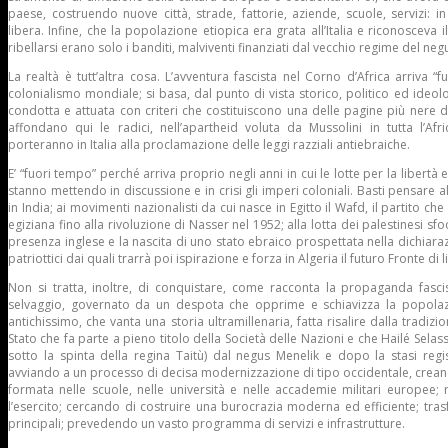
paese, costruendo nuove città, strade, fattorie, aziende, scuole, servizi: in
libera. Infine, che la popolazione etiopica era grata all’Italia e riconosceva i
ribellarsi erano solo i banditi, malviventi finanziati dal vecchio regime del neg
La realtà è tutt’altra cosa. L’avventura fascista nel Corno d’Africa arriva “f
colonialismo mondiale; si basa, dal punto di vista storico, politico ed ideolo
condotta e attuata con criteri che costituiscono una delle pagine più nere del
affondano qui le radici, nell’apartheid voluta da Mussolini in tutta l’Afr
porteranno in Italia alla proclamazione delle leggi razziali antiebraiche.
E’ “fuori tempo” perché arriva proprio negli anni in cui le lotte per la libertà 
stanno mettendo in discussione e in crisi gli imperi coloniali. Basti pensare a
in India; ai movimenti nazionalisti da cui nasce in Egitto il Wafd, il partito che
egiziana fino alla rivoluzione di Nasser nel 1952; alla lotta dei palestinesi sfo
presenza inglese e la nascita di uno stato ebraico prospettata nella dichiaraz
patriottici dai quali trarrà poi ispirazione e forza in Algeria il futuro Fronte di 
Non si tratta, inoltre, di conquistare, come racconta la propaganda fasci
selvaggio, governato da un despota che opprime e schiavizza la popolazi
antichissimo, che vanta una storia ultramillenaria, fatta risalire dalla tradizi
Stato che fa parte a pieno titolo della Società delle Nazioni e che Hailé Selass
sotto la spinta della regina Taitù) dal negus Menelik e dopo la stasi regis
avviando a un processo di decisa modernizzazione di tipo occidentale, crean
formata nelle scuole, nelle università e nelle accademie militari europee; r
l’esercito; cercando di costruire una burocrazia moderna ed efficiente; tra
principali; prevedendo un vasto programma di servizi e infrastrutture.