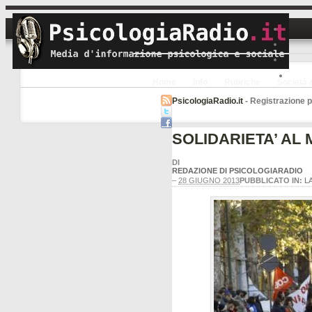
Home
Info
Rubriche
Società 
PsicologiaRadio.it
- Registrazione pr
SOLIDARIETA’ AL
DI
REDAZIONE DI PSICOLOGIARADIO
–
28 GIUGNO 2013
PUBBLICATO IN:
L