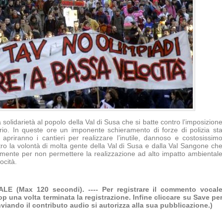
solidarietà al popolo della Val di Susa che si batte contro l’imposizion
itorio. In queste ore un imponente schieramento di forze di polizia st
 apriranno i cantieri per realizzare l’inutile, dannoso e costosissim
ro la volontà di molta gente della Val di Susa e dalla Val Sangone ch
icamente per non permettere la realizzazione ad alto impatto ambiental
ocità.
 (Max 120 secondi). ---- Per registrare il commento vocal
op una volta terminata la registrazione. Infine cliccare su Save pe
Inviando il contributo audio si autorizza alla sua pubblicazione.)