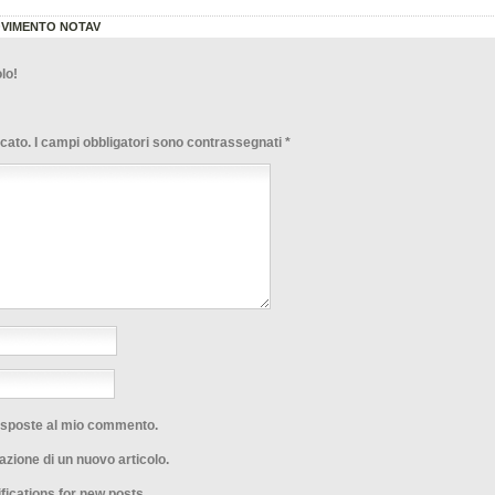
OVIMENTO NOTAV
lo!
icato.
I campi obbligatori sono contrassegnati
*
risposte al mio commento.
azione di un nuovo articolo.
fications for new posts