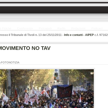
& Psiche
Conferenze
Psicopub
Radio
Redazione
Podcast
esso il Tribunale di Tivoli n. 13 del 25/11/2011 -
Info e contatti -
AIPEP
c.f. 97162
 MOVIMENTO NO TAV
A FOTONOTIZIA