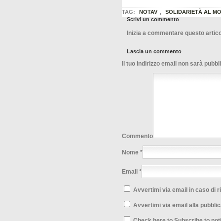
TAG:
NOTAV
,
SOLIDARIETÀ AL M
Scrivi un commento
Inizia a commentare questo artico
Lascia un commento
Il tuo indirizzo email non sarà pubbl
Commento
Nome
*
Email
*
Avvertimi via email in caso di 
Avvertimi via email alla pubblic
Check here to Subscribe to noti