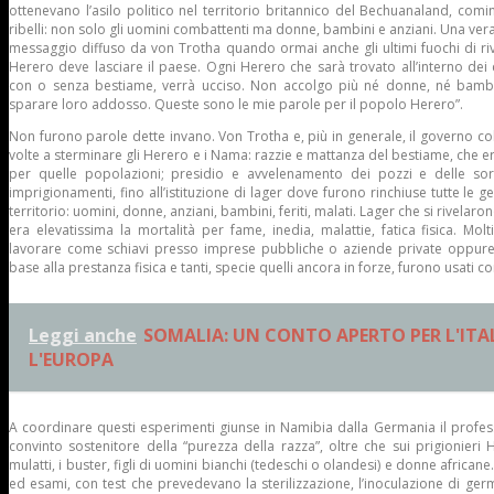
ottenevano l’asilo politico nel territorio britannico del Bechuanaland, cominc
ribelli: non solo gli uomini combattenti ma donne, bambini e anziani. Una vera e
messaggio diffuso da von Trotha quando ormai anche gli ultimi fuochi di ri
Herero deve lasciare il paese. Ogni Herero che sarà trovato all’interno dei 
con o senza bestiame, verrà ucciso. Non accolgo più né donne, né bambini
sparare loro addosso. Queste sono le mie parole per il popolo Herero”.
Non furono parole dette invano. Von Trotha e, più in generale, il governo co
volte a sterminare gli Herero e i Nama: razzie e mattanza del bestiame, che e
per quelle popolazioni; presidio e avvelenamento dei pozzi e delle sorg
imprigionamenti, fino all’istituzione di lager dove furono rinchiuse tutte le g
territorio: uomini, donne, anziani, bambini, feriti, malati. Lager che si rivelaro
era elevatissima la mortalità per fame, inedia, malattie, fatica fisica. Molti
lavorare come schiavi presso imprese pubbliche o aziende private oppure pe
base alla prestanza fisica e tanti, specie quelli ancora in forze, furono usati 
Leggi anche
SOMALIA: UN CONTO APERTO PER L'ITAL
L'EUROPA
A coordinare questi esperimenti giunse in Namibia dalla Germania il professo
convinto sostenitore della “purezza della razza”, oltre che sui prigionieri 
mulatti, i buster, figli di uomini bianchi (tedeschi o olandesi) e donne africane
ed esami, con test che prevedevano la sterilizzazione, l’inoculazione di germi 