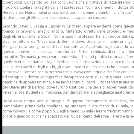
tubercolosi. Giungendo poi alla conclusione che si trattava di razze inferiori 
modo da tutelare l’integrità della razza tedesca. Non fu da meno il dottor Bo
Herero e dei Nama malati di scorbuto, uomini, donne e bambini che “trattò” c
studiarne poi gli effetti con le successive autopsie sui cadaveri.
Secondo David Olusoga e Casper W. Erichsen, appare evidente come queste c
“banco di prova” o, meglio ancora, l’antefatto diretto delle procedure medi
degli ebrei durante la Shoah. Non a caso il professor Fisher, reduce dall’espe
divenne rettore dell’Università di Berlino dove, docente di medicina e ge
Mengele, noto per gli orrendi test condotti ad Auschwitz sugli ebrei. In par
questo contesto, su iniziativa soprattutto di Fisher, centinaia di crani o addir
portati in Germania, presso varie università ed istituti pubblici o privati, “per
quelle ricerche iniziate nei lager in Africa con le misurazioni del capo e della s
analisi dei capelli e degli occhi, gli esami medici e i test clinici che usavano
come cavie. Sempre con la pretesa che si aveva comunque a che fare con una r
ad esempio, il dottor Bofinger fece decapitare i corpi di 17 prigionieri Nama
bambina di appena un anno, e ne inviò i crani o i cervelli, conservati in una solu
dell’Università di Berlino, dove furono usati per una serie di esperimenti dal
Fetzer, allora studente di medicina, per dimostrare le somiglianze anatomiche
Dopo circa cinque anni di stragi e di questo “trattamento scientifico”, de
Damaraland prima della ribellione, ne rimasero in vita meno di 15 mila, in
come individui e come popolo. E agli almeno 65 mila Herero trucidati vanno 
proprio genocidio, che ha spazzato via l’80 per cento dell’etnia Herero e la 