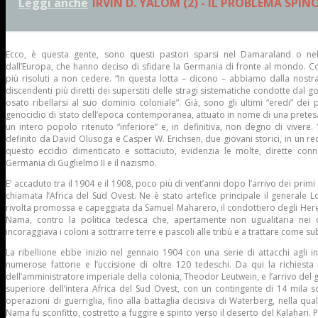
Leggi anche
IRVIN D. YALOM (2) - IL PROBLEMA SPIN
Ecco, è questa gente, sono questi pastori sparsi nel Damaraland o nel 
dall’Europa, che hanno deciso di sfidare la Germania di fronte al mondo.
più risoluti a non cedere. “In questa lotta – dicono – abbiamo dalla nostra 
discendenti più diretti dei superstiti delle stragi sistematiche condotte dal 
osato ribellarsi al suo dominio coloniale”. Già, sono gli ultimi “eredi” dei 
genocidio di stato dell’epoca contemporanea, attuato in nome di una pretesa 
un intero popolo ritenuto “inferiore” e, in definitiva, non degno di vivere.
definito da David Olusoga e Casper W. Erichsen, due giovani storici, in un re
questo eccidio dimenticato e sottaciuto, evidenzia le molte, dirette conne
Germania di Guglielmo II e il nazismo.
E’ accaduto tra il 1904 e il 1908, poco più di vent’anni dopo l’arrivo dei primi
chiamata l’Africa del Sud Ovest. Ne è stato artefice principale il generale L
rivolta promossa e capeggiata da Samuel Maharero, il condottiero degli Herero
Nama, contro la politica tedesca che, apertamente non ugualitaria nei c
incoraggiava i coloni a sottrarre terre e pascoli alle tribù e a trattare come subo
La ribellione ebbe inizio nel gennaio 1904 con una serie di attacchi agli in
numerose fattorie e l’uccisione di oltre 120 tedeschi. Da qui la richiesta 
dell’amministratore imperiale della colonia, Theodor Leutwein, e l’arrivo de
superiore dell’intera Africa del Sud Ovest, con un contingente di 14 mila s
operazioni di guerriglia, fino alla battaglia decisiva di Waterberg, nella qua
Nama fu sconfitto, costretto a fuggire e spinto verso il deserto del Kalahari.