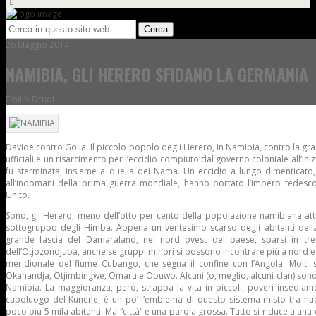
26 Maggio 2014
NAMIBIA, GLI HERERO SFIDANO LA GERMANIA
Emilio Drudi
Davide contro Golia. Il piccolo popolo degli Herero, in Namibia, contro la g
ufficiali e un risarcimento per l’eccidio compiuto dal governo coloniale all’ini
fu sterminata, insieme a quella dei Nama. Un eccidio a lungo dimenticato, 
all’indomani della prima guerra mondiale, hanno portato l’impero tedesco
Unito.
Sono, gli Herero, meno dell’otto per cento della popolazione namibiana attua
sottogruppo degli Himba. Appena un ventesimo scarso degli abitanti della s
grande fascia del Damaraland, nel nord ovest del paese, sparsi in tre 
dell’Otjozondjupa, anche se gruppi minori si possono incontrare più a nord e 
meridionale del fiume Cubango, che segna il confine con l’Angola. Molti so
Okahandja, Otjimbingwe, Omaru e Opuwo. Alcuni (o, meglio, alcuni clan) sono tr
Namibia. La maggioranza, però, strappa la vita in piccoli, poveri insediam
capoluogo del Kunene, è un po’ l’emblema di questo sistema misto tra nuc
poco più 5 mila abitanti. Ma “città” è una parola grossa. Tutto si riduce a una