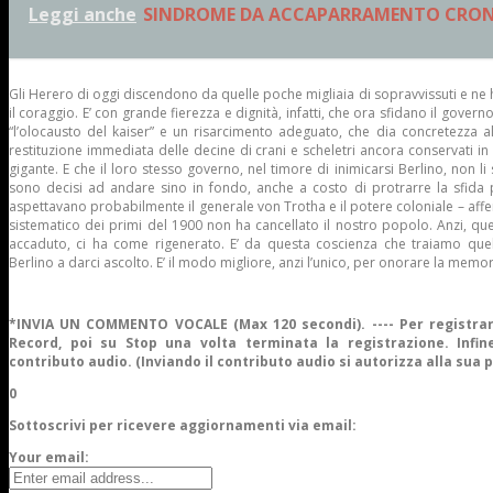
Leggi anche
SINDROME DA ACCAPARRAMENTO CRO
Gli Herero di oggi discendono da quelle poche migliaia di sopravvissuti e ne h
il coraggio. E’ con grande fierezza e dignità, infatti, che ora sfidano il gover
“l’olocausto del kaiser” e un risarcimento adeguato, che dia concretezza al
restituzione immediata delle decine di crani e scheletri ancora conservati i
gigante. E che il loro stesso governo, nel timore di inimicarsi Berlino, non li
sono decisi ad andare sino in fondo, anche a costo di protrarre la sfida 
aspettavano probabilmente il generale von Trotha e il potere coloniale – aff
sistematico dei primi del 1900 non ha cancellato il nostro popolo. Anzi, que
accaduto, ci ha come rigenerato. E’ da questa coscienza che traiamo quel
Berlino a darci ascolto. E’ il modo migliore, anzi l’unico, per onorare la memor
*INVIA UN COMMENTO VOCALE (Max 120 secondi). ---- Per registrar
Record, poi su Stop una volta terminata la registrazione. Infine
contributo audio. (Inviando il contributo audio si autorizza alla sua 
0
Sottoscrivi per ricevere aggiornamenti via email:
Your email: