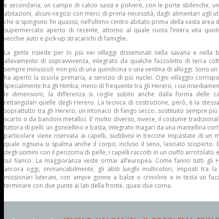
e secondaria, un campo di calcio sassi e polvere, con le porte sbilenche, un
abitazioni, alcuni negozi con merci di prima necessità, dagli alimentari agli uten
che si spingono fin quassù, nell’ultimo centro abitato prima della vasta area 
supermercato aperto di recente, attorno al quale ruota l’intera vita quoti
vecchie auto e pick-up stracarichi di famiglie.
La gente risiede per lo più nei villaggi disseminati nella savana e nella 
allevamento di sopravvivenza, integrato da qualche fazzoletto di terra colt
sempre minuscoli: non più di una quindicina o una ventina di alloggi. Sono un 
ha aperto la scuola primaria, a servizio di più nuclei. Ogni villaggio corris
Specialmente tra gli Himba, meno di frequente tra gli Herero, i cui insediamen
le dimensioni, la differenza si coglie subito anche dalla forma delle ca
rettangolari quelle degli Herero. La tecnica di costruzione, però, è la stessa
soprattutto tra gli Herero, un intonaco di fango secco, sostituito sempre più s
scarto o da bandoni metallici. E’ molto diverso, invece, il costume tradizion
tuttora di pelli: un gonnellino e basta, integrato magari da una mantellina co
particolare viene riservata ai capelli, suddivisi in treccine impastate di un 
quale ognuna si spalma anche il corpo, incluso il seno, lasciato scoperto. E’ 
degli uomini con il perizoma di pelle, i capelli raccolti in un ciuffo arrotolato 
sul fianco. La maggioranza veste ormai all’europea. Come fanno tutti gli 
ancora oggi, immancabilmente, gli abiti lunghi multicolori, imposti tra la
missionari luterani, con ampie gonne a balze o crinoline e in testa un faz
terminare con due punte ai lati della fronte, quasi due corna.