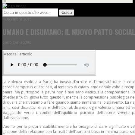
4 Dicembre 2015
UMANO E DISUMANO: IL NUOVO PATTO SOCIAL
Carlo Cerracchio
Ascolta l'articolo
La violenza esplosa a Parigi ha invaso d’orrore e d’emotività tutte le cos
accade sempre in questi casi, al tentativo di catarsi emozionale volto a recu
paura. Ma purtroppo la paura non è mai sano viatico alla comprensione. Pe
chiedersi “A chi giova tutto questo?”, mentre la comprensione psicologica ne
di quella che riusciamo a fare quando siamo immersi nello spavento. La ri
limiti così distruttivi di se e dell’altro, abdicando ogni valenza umana ed 
viaggiando verso i confini dell’equilibrio psichico dell’essere vivent
dall’evoluzione.
L’uomo per la propria stabilità mentale ha bisogno di dare significato e valor
gestione della relazione con la realtà dell’uomo si basa in minima parte sul