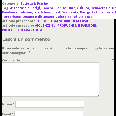
Categorie:
Società & Psiche
Tag:
Attentato a Parigi
,
Banche
,
Capitalismo
,
cultura
,
Democrazia
,
De
Fondamentalismo
,
Isis
,
Islam
,
Jihad
,
Occidente
,
Parigi
,
Patto sociale
,
Terrorismo
,
Umano e disumano
,
Valore del sé
,
violenza
articolo precedente
LE BUGIE UMANITARIE DEGLI USA
articolo successivo
VIOLENZE SUI PROFUGHI NEI PAESI DEL
PROCESSO DI KHARTOUM
Lascia un commento
Il tuo indirizzo email non sarà pubblicato.
I campi obbligatori sono
contrassegnati
*
Commento
*
Nome
*
Email
*