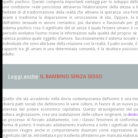
quello psichico. Questo comporta importanti vantaggi per lo sviluppo del
una condizione reale pericolosa attraverso l’elaborazione della stessa a l
fantasie di di trasformazione della realtà che attivano la speranza: una fo
avanti e trasforma la disperazione in un’occasione di vita. Oppure, la 
dell’istinto sessuale in amore romantico, più duraturo e funzionale per g
sistema psichico crea il significato del sé senza il quale l’essere umano è 
periodo evolutivo l’uomo riceve le informazioni sulla qualità del proprio sé i
valenza positiva quale oggetto d’amore. Successivamente il sistema sociale d
individuale che sono alla base della relazione con la realtà. Il patto sociale, il s
rapporti tra gli umani in una determinata comunità, è la struttura psicosocial
adulto.
Leggi anche
IL BAMBINO SENZA SESSO
Quello che sta accadendo nella storia contemporanea dell’uomo è una modi
diversi patti sociali che definiscono le varie culture, in favore di un nuovo 
interessi del potere economico capitalista. Questo stravolgimento del pa
cultura anglosassone, crea una svalutazione delle culture originarie, la
destr
un processo di forzato adattamento, con i classici fenomeni di conformi
forma di potere. Il mancato adattamento trasforma a volte i significati cult
possono reagire anche in comportamenti disumani come espressione di u
significato del sé, introiettata e poi trasferita all’esterno per mancata elabora