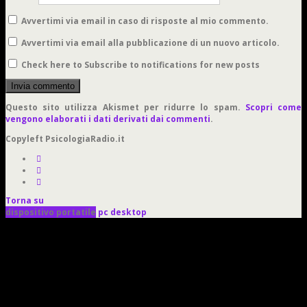
Avvertimi via email in caso di risposte al mio commento.
Avvertimi via email alla pubblicazione di un nuovo articolo.
Check here to Subscribe to notifications for new posts
Questo sito utilizza Akismet per ridurre lo spam.
Scopri come
vengono elaborati i dati derivati dai commenti
.
Copyleft PsicologiaRadio.it
Torna su
dispositivo portatile
pc desktop