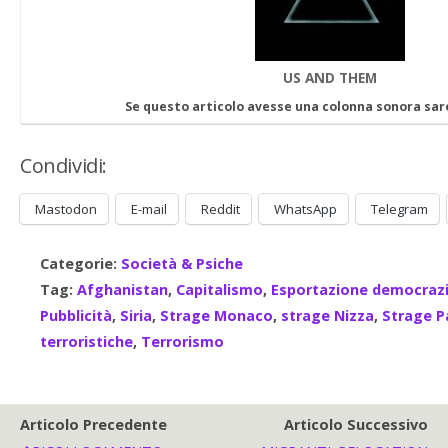
US AND THEM
Se questo articolo avesse una colonna sonora sa
Condividi:
Mastodon
E-mail
Reddit
WhatsApp
Telegram
Categorie:
Società & Psiche
Tag:
Afghanistan
,
Capitalismo
,
Esportazione democraz
Pubblicità
,
Siria
,
Strage Monaco
,
strage Nizza
,
Strage P
terroristiche
,
Terrorismo
Articolo Precedente
Articolo Successivo