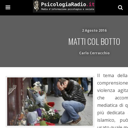
2 Agosto 2016
MATTI COL BOTTO
Carlo Cerracchio
Il tema dell
comprensione
violenza agita
che accomp
mediatica di q
più dedicata 
islamico, pu
usato quale m