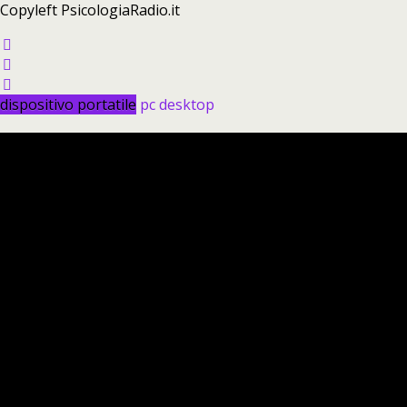
Copyleft PsicologiaRadio.it
dispositivo portatile
pc desktop