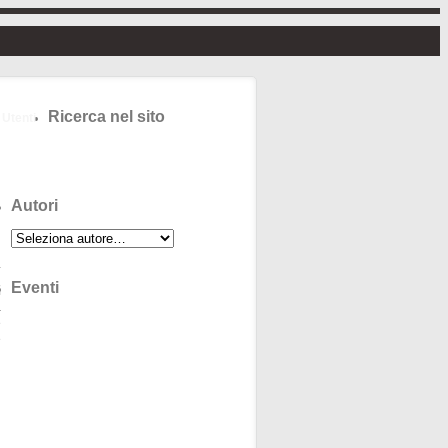
Ricerca nel sito
Utenti
Autori
Eventi
i
a
e
e
l