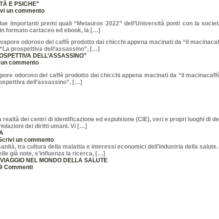
ETÀ E PSICHE”
ivi un commento
 due importanti premi quali “Metauros 2022” dell’Università ponti con la società 
, in formato cartaceo ed ebook, la […]
PROSPETTIVA DELL’ASSASSINO”
i un commento
pore odoroso del caffè prodotto dai chicchi appena macinati da “il macinacaffè 
rospettiva dell’assassino”, […]
A
Scrivi un commento
 VIAGGIO NEL MONDO DELLA SALUTE
9 Commenti