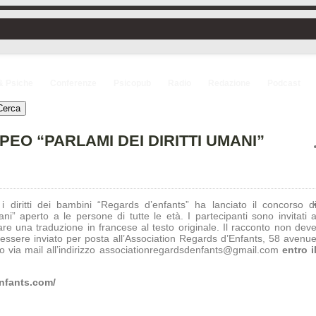
& Psiche
Conferenze
Psicopub
Radio
Redazione
Podcast
O “PARLAMI DEI DIRITTI UMANI”
i diritti dei bambini “Regards d’enfants” ha lanciato il concorso d
mani” aperto a le persone di tutte le età. I partecipanti sono invitati 
are una traduzione in francese al testo originale. Il racconto non dev
essere inviato per posta all’Association Regards d’Enfants, 58 avenu
 via mail all’indirizzo associationregardsdenfants@gmail.com
entro i
enfants.com/