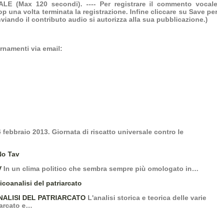
 (Max 120 secondi). ---- Per registrare il commento vocal
op una volta terminata la registrazione. Infine cliccare su Save pe
Inviando il contributo audio si autorizza alla sua pubblicazione.)
ornamenti via email:
 febbraio 2013. Giornata di riscatto universale contro le
V
In un clima politico che sembra sempre più omologato in…
NALISI DEL PATRIARCATO
L'analisi storica e teorica delle varie
iarcato e…