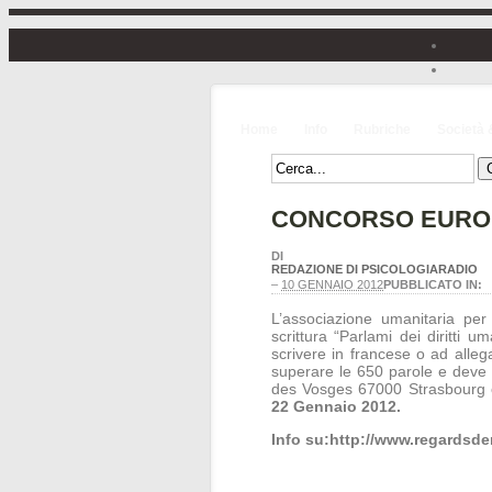
Home
Info
Rubriche
Società 
CONCORSO EUROPE
DI
REDAZIONE DI PSICOLOGIARADIO
–
10 GENNAIO 2012
PUBBLICATO IN:
L’associazione umanitaria per 
scrittura “Parlami dei diritti u
scrivere in francese o ad alleg
superare le 650 parole e deve 
des Vosges 67000 Strasbourg o
22 Gennaio 2012.
Info su:http://www.regardsd