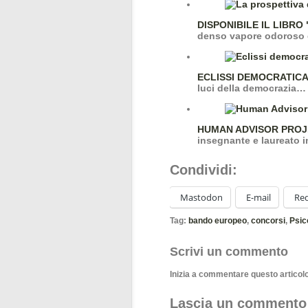
DISPONIBILE IL LIBRO
denso vapore odoroso 
ECLISSI DEMOCRATICA
luci della democrazia…
HUMAN ADVISOR PRO
insegnante e laureato 
Condividi:
Mastodon
E-mail
Red
Tag:
bando europeo
,
concorsi
,
Psic
Scrivi un commento
Inizia a commentare questo articol
Lascia un commento