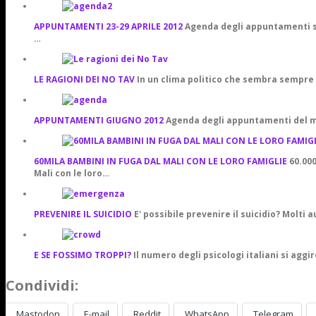
APPUNTAMENTI 23-29 APRILE 2012
Agenda degli appuntamenti set
…
LE RAGIONI DEI NO TAV
In un clima politico che sembra sempre
APPUNTAMENTI GIUGNO 2012
Agenda degli appuntamenti del me
60MILA BAMBINI IN FUGA DAL MALI CON LE LORO FAMIGLIE
60.000
Mali con le loro…
PREVENIRE IL SUICIDIO
E' possibile prevenire il suicidio? Molti
E SE FOSSIMO TROPPI?
Il numero degli psicologi italiani si aggi
Condividi:
Mastodon
E-mail
Reddit
WhatsApp
Telegram