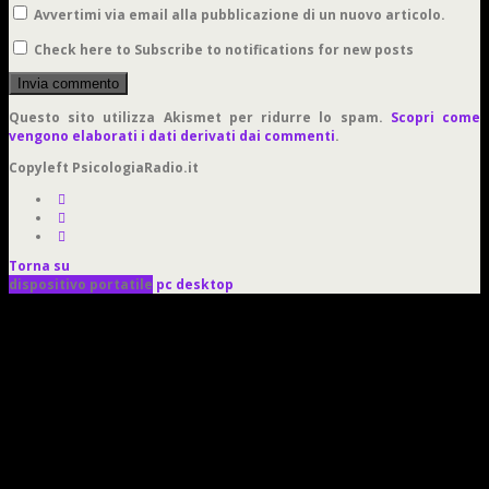
Avvertimi via email alla pubblicazione di un nuovo articolo.
Check here to Subscribe to notifications for new posts
Questo sito utilizza Akismet per ridurre lo spam.
Scopri come
vengono elaborati i dati derivati dai commenti
.
Copyleft PsicologiaRadio.it
Torna su
dispositivo portatile
pc desktop