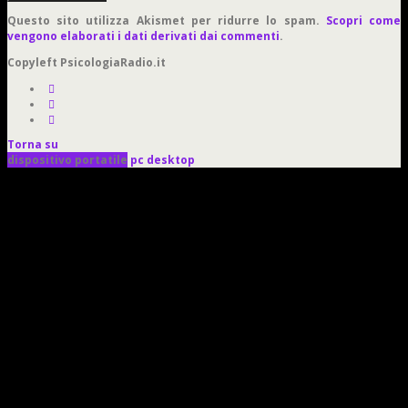
Questo sito utilizza Akismet per ridurre lo spam.
Scopri come
vengono elaborati i dati derivati dai commenti
.
Copyleft PsicologiaRadio.it
Torna su
dispositivo portatile
pc desktop