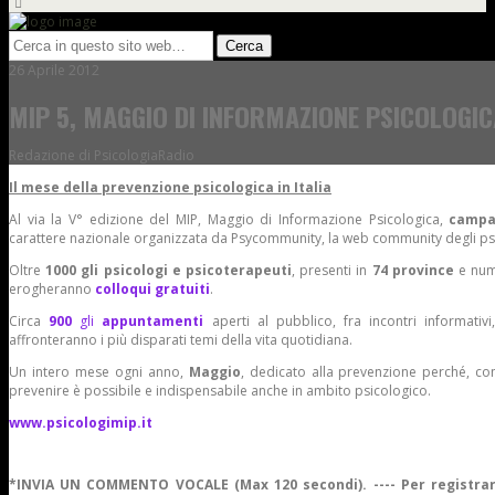
26 Aprile 2012
MIP 5, MAGGIO DI INFORMAZIONE PSICOLOGIC
Redazione di PsicologiaRadio
Il mese della prevenzione psicologica in Italia
Al via la V° edizione del MIP, Maggio di Informazione Psicologica,
campa
carattere nazionale organizzata da Psycommunity, la web community degli psic
Oltre
1000 gli psicologi e psicoterapeuti
, presenti in
74 province
e nume
erogheranno
colloqui gratuiti
.
Circa
900
gli
appuntamenti
aperti al pubblico, fra incontri informativi
affronteranno i più disparati temi della vita quotidiana.
Un intero mese ogni anno,
Maggio
, dedicato alla prevenzione perché, com
prevenire è possibile e indispensabile anche in ambito psicologico.
www.psicologimip.it
*INVIA UN COMMENTO VOCALE (Max 120 secondi). ---- Per registrar