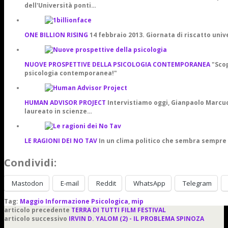
dell'Università ponti…
ONE BILLION RISING
14 febbraio 2013. Giornata di riscatto univ
NUOVE PROSPETTIVE DELLA PSICOLOGIA CONTEMPORANEA
"Scop
psicologia contemporanea!"
HUMAN ADVISOR PROJECT
Intervistiamo oggi, Gianpaolo Marcuc
laureato in scienze…
LE RAGIONI DEI NO TAV
In un clima politico che sembra sempre
Condividi:
Mastodon
E-mail
Reddit
WhatsApp
Telegram
Tag:
Maggio Informazione Psicologica
,
mip
articolo precedente
TERRA DI TUTTI FILM FESTIVAL
articolo successivo
IRVIN D. YALOM (2) - IL PROBLEMA SPINOZA