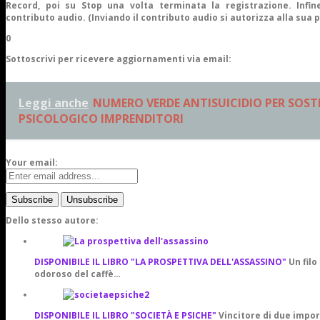
Record, poi su Stop una volta terminata la registrazione. Infine
contributo audio. (Inviando il contributo audio si autorizza alla sua 
0
Sottoscrivi per ricevere aggiornamenti via email:
Leggi anche
NUMERO VERDE ANTISUICIDIO PER SOS
PSICOLOGICO IMPRENDITORI
Your email:
Dello stesso autore:
DISPONIBILE IL LIBRO "LA PROSPETTIVA DELL'ASSASSINO"
Un filo
odoroso del caffè…
DISPONIBILE IL LIBRO "SOCIETÀ E PSICHE"
Vincitore di due impor