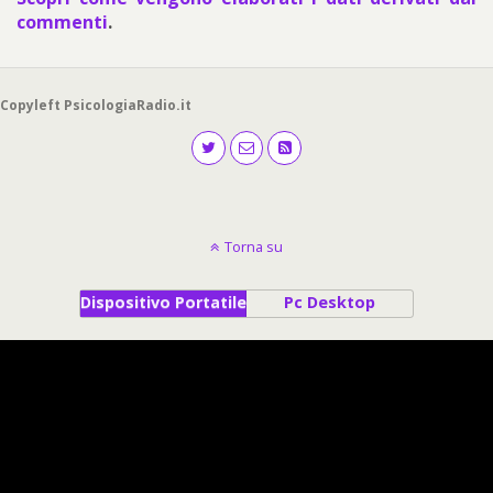
commenti
.
Copyleft PsicologiaRadio.it
Torna su
Dispositivo Portatile
Pc Desktop