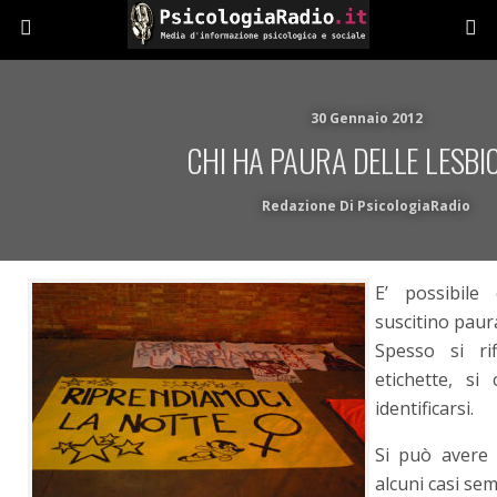
30 Gennaio 2012
CHI HA PAURA DELLE LESBI
Redazione Di PsicologiaRadio
E’ possibile
suscitino paur
Spesso si rif
etichette, si
identificarsi.
Si può avere 
alcuni casi sem