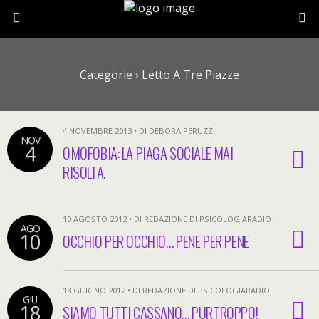
Categorie ›
Letto A Tre Piazze
4 NOVEMBRE 2013 • DI DEBORA PERUZZI
NOV
4
OMOFOBIA: LA PIAGA SOCIALE MAI
RISOLTA.
10 AGOSTO 2012 • DI REDAZIONE DI PSICOLOGIARADIO
AGO
10
OCCHIO PER OCCHIO… PENE PER PENE
18 GIUGNO 2012 • DI REDAZIONE DI PSICOLOGIARADIO
GIU
18
SIAMO TUTTI CASSANO… PURTROPPO!