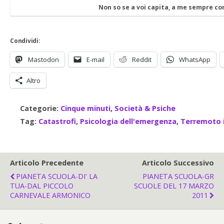
Non so se a voi capita, a me sempre c
Condividi:
Mastodon
E-mail
Reddit
WhatsApp
Altro
Categorie:
Cinque minuti
,
Società & Psiche
Tag:
Catastrofi
,
Psicologia dell'emergenza
,
Terremoto 
Articolo Precedente
Articolo Successivo
PIANETA SCUOLA-DI' LA
PIANETA SCUOLA-GR
TUA-DAL PICCOLO
SCUOLE DEL 17 MARZO
CARNEVALE ARMONICO
2011