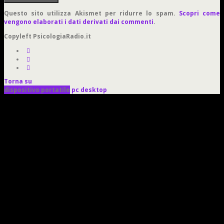
Questo sito utilizza Akismet per ridurre lo spam.
Scopri come
vengono elaborati i dati derivati dai commenti
.
Copyleft PsicologiaRadio.it
Torna su
dispositivo portatile
pc desktop