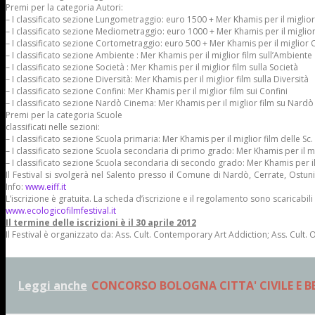
Premi per la categoria Autori:
– I classificato sezione Lungometraggio: euro 1500 + Mer Khamis per il migli
– I classificato sezione Mediometraggio: euro 1000 + Mer Khamis per il migl
– I classificato sezione Cortometraggio: euro 500 + Mer Khamis per il miglio
– I classificato sezione Ambiente : Mer Khamis per il miglior film sull’Ambiente
– I classificato sezione Società : Mer Khamis per il miglior film sulla Società
– I classificato sezione Diversità: Mer Khamis per il miglior film sulla Diversità
– I classificato sezione Confini: Mer Khamis per il miglior film sui Confini
– I classificato sezione Nardò Cinema: Mer Khamis per il miglior film su Nardò
Premi per la categoria Scuole
classificati nelle sezioni:
– I classificato sezione Scuola primaria: Mer Khamis per il miglior film delle Sc.
– I classificato sezione Scuola secondaria di primo grado: Mer Khamis per il mi
– I classificato sezione Scuola secondaria di secondo grado: Mer Khamis per il
Il Festival si svolgerà nel Salento presso il Comune di Nardò, Cerrate, Ostu
Info:
www.eiff.it
L’iscrizione è gratuita. La scheda d’iscrizione e il regolamento sono scaricabili 
www.ecologicofilmfestival.it
Il termine delle iscrizioni è il 30 aprile 2012
Il Festival è organizzato da: Ass. Cult. Contemporary Art Addiction; Ass. Cult.
Leggi anche
CONCORSO BOLOGNA CITTA' CIVILE E B