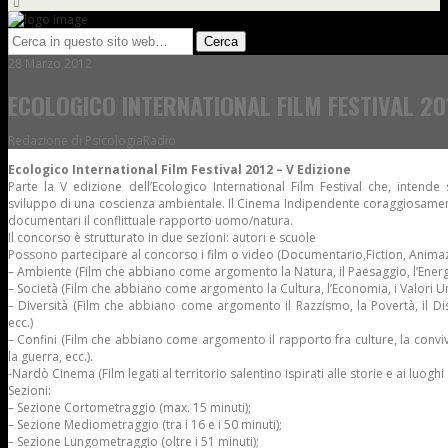
28 Marzo 2012
ECOLOGICO INTERNATIONAL FILM FESTIVAL 20
Redazione di PsicologiaRadio
Ecologico International Film Festival 2012 – V Edizione
Parte la V edizione dell’Ecologico International Film Festival che, intende 
sviluppo di una coscienza ambientale. Il Cinema Indipendente coraggiosament
documentari il conflittuale rapporto uomo/natura.
Il concorso è strutturato in due sezioni: autori e scuole
Possono partecipare al concorso i film o video (Documentario,Fiction, Animaz
– Ambiente (Film che abbiano come argomento la Natura, il Paesaggio, l’Energie r
– Società (Film che abbiano come argomento la Cultura, l’Economia, i Valori Um
– Diversità (Film che abbiano come argomento il Razzismo, la Povertà, il Disa
ecc.)
– Confini (Film che abbiano come argomento il rapporto fra culture, la convive
la guerra, ecc.).
-Nardò Cinema (Film legati al territorio salentino ispirati alle storie e ai luoghi
Sezioni:
– Sezione Cortometraggio (max. 15 minuti);
– Sezione Mediometraggio (tra i 16 e i 50 minuti);
– Sezione Lungometraggio (oltre i 51 minuti);