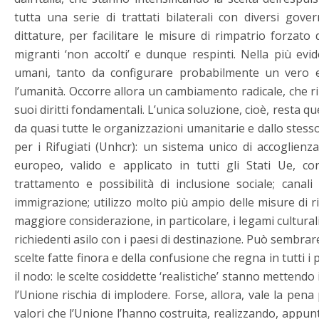
tutta una serie di trattati bilaterali con diversi govern
dittature, per facilitare le misure di rimpatrio forzato 
migranti ‘non accolti’ e dunque respinti. Nella più evide
umani, tanto da configurare probabilmente un vero e
l’umanità. Occorre allora un cambiamento radicale, che ri
suoi diritti fondamentali. L’unica soluzione, cioè, resta qu
da quasi tutte le organizzazioni umanitarie e dallo ste
per i Rifugiati (Unhcr): un sistema unico di accoglienz
europeo, valido e applicato in tutti gli Stati Ue, co
trattamento e possibilità di inclusione sociale; canali
immigrazione; utilizzo molto più ampio delle misure di 
maggiore considerazione, in particolare, i legami culturali,
richiedenti asilo con i paesi di destinazione. Può sembrare 
scelte fatte finora e della confusione che regna in tutti i
il nodo: le scelte cosiddette ‘realistiche’ stanno mettendo 
l’Unione rischia di implodere. Forse, allora, vale la pen
valori che l’Unione l’hanno costruita, realizzando, appun