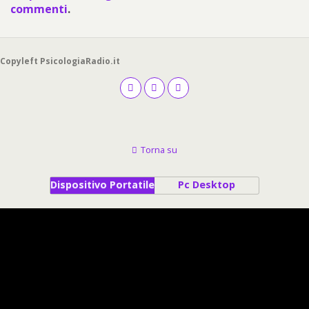
commenti
.
Copyleft PsicologiaRadio.it
Torna su
Dispositivo Portatile
Pc Desktop