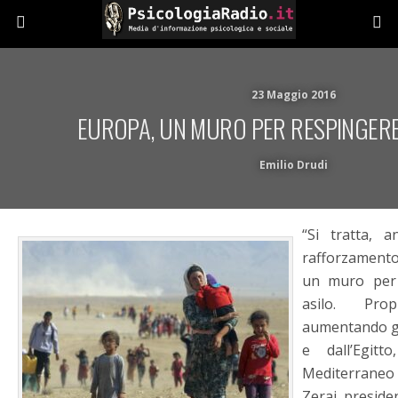
23 Maggio 2016
EUROPA, UN MURO PER RESPINGERE
Emilio Drudi
“Si tratta, 
rafforzament
un muro per 
asilo. Pro
aumentando gli 
e dall’Egit
Mediterraneo
Zerai, preside