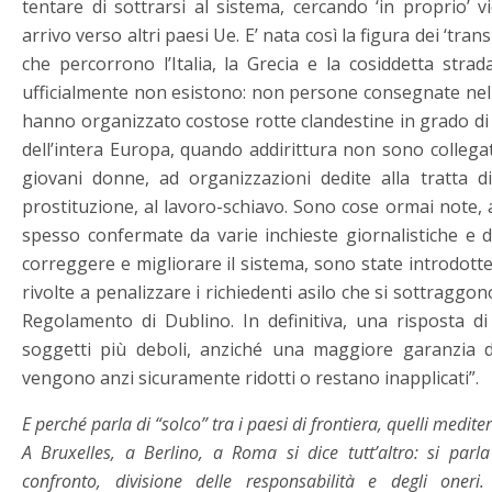
tentare di sottrarsi al sistema, cercando ‘in proprio’ v
arrivo verso altri paesi Ue. E’ nata così la figura dei ‘trans
che percorrono l’Italia, la Grecia e la cosiddetta stra
ufficialmente non esistono: non persone consegnate nelle
hanno organizzato costose rotte clandestine in grado d
dell’intera Europa, quando addirittura non sono collegati
giovani donne, ad organizzazioni dedite alla tratta di
prostituzione, al lavoro-schiavo. Sono cose ormai note
spesso confermate da varie inchieste giornalistiche e d
correggere e migliorare il sistema, sono state introdotte
rivolte a penalizzare i richiedenti asilo che si sottraggon
Regolamento di Dublino. In definitiva, una risposta di 
soggetti più deboli, anziché una maggiore garanzia dei 
vengono anzi sicuramente ridotti o restano inapplicati”.
E perché parla di “solco” tra i paesi di frontiera, quelli mediter
A Bruxelles, a Berlino, a Roma si dice tutt’altro: si parl
confronto, divisione delle responsabilità e degli oneri