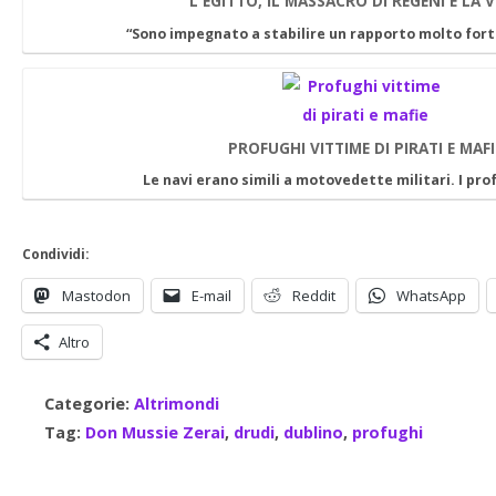
L'EGITTO, IL MASSACRO DI REGENI E LA V
“Sono impegnato a stabilire un rapporto molto fort
PROFUGHI VITTIME DI PIRATI E MAFI
Le navi erano simili a motovedette militari. I pr
Condividi:
Mastodon
E-mail
Reddit
WhatsApp
Altro
Categorie:
Altrimondi
Tag:
Don Mussie Zerai
,
drudi
,
dublino
,
profughi