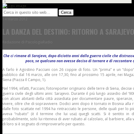
14 Marzo 2012
LA DANZA DEL DESTINO: RITORNO A SARAJEV
Redazione di PsicologiaRadio
Che ci rimane di Sarajevo, dopo diciotto anni dalla guerra civile che distruss
poco, se qualcuno non avesse deciso di tornare e di raccontare 
A farlo è Agostino Pacciani con 26 coppie di foto. Un “prima” e un “dopo”, v
pubblico dal 16 marzo, alle ore 17,30, fino al prossimo 15 aprile, nei Maga
Siena (Piazza Il Campo, 1).
Nel 1994, infatti, Pacciani, fotoreporter originario delle terre di Siena, decise d
guerra civile degli ultimi anni: Sarajevo. Durante il più lungo assedio del ‘90
con alcuni abitanti della città assediata per documentare paure, speranze,
vivere, oltre che di sopravvivere. Dodici anni dopo è tornato in Bosnia alla ri
dalle foto scattate nel 1994 ha rintracciato le persone, delle quali per lo pi
aveva “rubato” (è il termine che lui usa) quegli scatti. Si è sentito in 
probabilmente, solo lui riteneva di aver rubato al calzolaio, al barbiere, alla 
di loro si è sognato di rimproverarlo per questo.