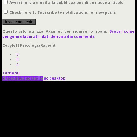
Avvertimi via email alla pubblicazione di un nuovo articolo.
Check here to Subscribe to notifications for new posts
Questo sito utilizza Akismet per ridurre lo spam.
Scopri come
vengono elaborati i dati derivati dai commenti
.
Copyleft PsicologiaRadio.it
Torna su
dispositivo portatile
pc desktop