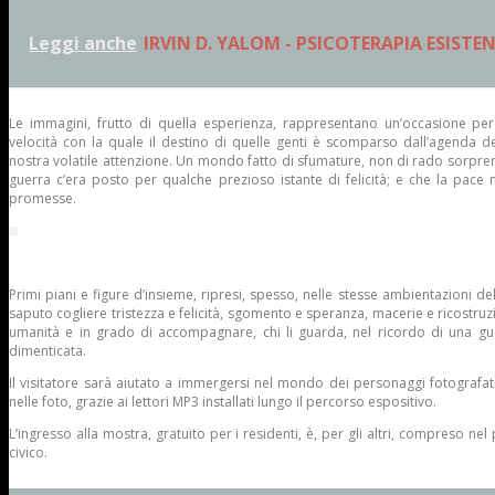
Leggi anche
IRVIN D. YALOM - PSICOTERAPIA ESISTE
Le immagini, frutto di quella esperienza, rappresentano un’occasione per ri
velocità con la quale il destino di quelle genti è scomparso dall’agenda 
nostra volatile attenzione. Un mondo fatto di sfumature, non di rado sorpre
guerra c’era posto per qualche prezioso istante di felicità; e che la pace
promesse.
Primi piani e figure d’insieme, ripresi, spesso, nelle stesse ambientazioni 
saputo cogliere tristezza e felicità, sgomento e speranza, macerie e ricostruz
umanità e in grado di accompagnare, chi li guarda, nel ricordo di una gu
dimenticata.
Il visitatore sarà aiutato a immergersi nel mondo dei personaggi fotografati
nelle foto, grazie ai lettori MP3 installati lungo il percorso espositivo.
L’ingresso alla mostra, gratuito per i residenti, è, per gli altri, compreso nel
civico.