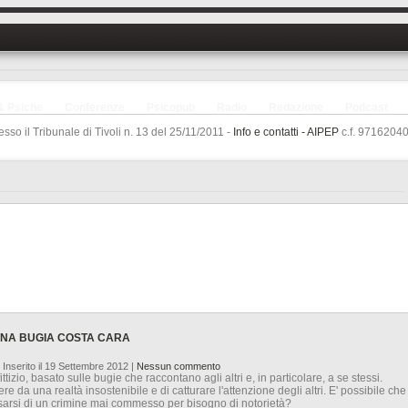
& Psiche
Conferenze
Psicopub
Radio
Redazione
Podcast
sso il Tribunale di Tivoli n. 13 del 25/11/2011 -
Info e contatti -
AIPEP
c.f. 97162040
UNA BUGIA COSTA CARA
 Inserito il 19 Settembre 2012
|
Nessun commento
izio, basato sulle bugie che raccontano agli altri e, in particolare, a se stessi.
 da una realtà insostenibile e di catturare l'attenzione degli altri. E' possibile che
rsi di un crimine mai commesso per bisogno di notorietà?