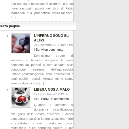
macinati da “il macinacaffè elettrico”, uno dei
nove racconti raccolti nel libro di Fabio
Marriccchi “La prospettiva dell’assassino”,
[…]
Terza pagina
L’INFERNO SONO GLI
ALTRI
24 Dicembre 2012 10:17 AM
|
Scrivi un commento
L’ennesima strage di
innocenti in America ripropone le solite
domande sul perché questo accade, sulla
condizione estrema dell’aggressività
umana nell’immaginario della convivenza e
degli equilibri sociali. Abituati come siamo
sempre di più a non […]
LIBERA NOS A MALO
12 Dicembre 2012 12:00
PM |
Scrivi un commento
Quando il demone si
ripresenta ricandidandosi
alla guida della nostra salvezza, i deboli
concentrano su di lui la loro attenzione, felici
e soddisfatti di aver trovato nel vacuo
metaforista, o nel depresso giullare, il Don