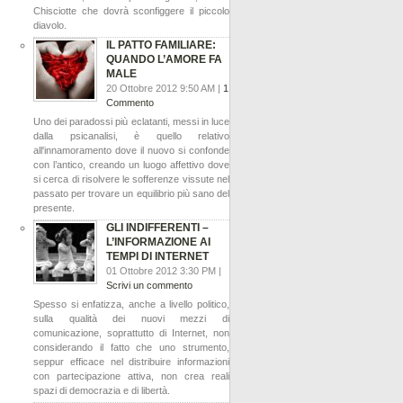
Chisciotte che dovrà sconfiggere il piccolo
diavolo.
IL PATTO FAMILIARE:
QUANDO L’AMORE FA
MALE
20 Ottobre 2012 9:50 AM |
1
Commento
Uno dei paradossi più eclatanti, messi in luce
dalla psicanalisi, è quello relativo
all'innamoramento dove il nuovo si confonde
con l’antico, creando un luogo affettivo dove
si cerca di risolvere le sofferenze vissute nel
passato per trovare un equilibrio più sano del
presente.
GLI INDIFFERENTI –
L’INFORMAZIONE AI
TEMPI DI INTERNET
01 Ottobre 2012 3:30 PM |
Scrivi un commento
Spesso si enfatizza, anche a livello politico,
sulla qualità dei nuovi mezzi di
comunicazione, soprattutto di Internet, non
considerando il fatto che uno strumento,
seppur efficace nel distribuire informazioni
con partecipazione attiva, non crea reali
spazi di democrazia e di libertà.