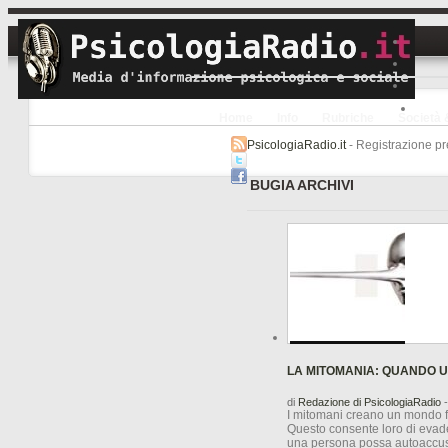
Home
Info
Rubriche
Società 
PsicologiaRadio.it
- Registrazione pre
BUGIA ARCHIVI
LA MITOMANIA: QUANDO 
di
Redazione di PsicologiaRadio
-
I mitomani creano un mondo fitt
Questo consente loro di evadere
una persona possa autoaccusa