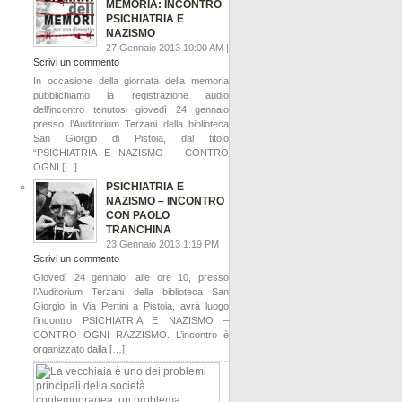
MEMORIA: INCONTRO
PSICHIATRIA E
NAZISMO
27 Gennaio 2013 10:00 AM |
Scrivi un commento
In occasione della giornata della memoria
pubblichiamo la registrazione audio
dell’incontro tenutosi giovedì 24 gennaio
presso l’Auditorium Terzani della biblioteca
San Giorgio di Pistoia, dal titolo
“PSICHIATRIA E NAZISMO – CONTRO
OGNI […]
PSICHIATRIA E
NAZISMO – INCONTRO
CON PAOLO
TRANCHINA
23 Gennaio 2013 1:19 PM |
Scrivi un commento
Giovedì 24 gennaio, alle ore 10, presso
l’Auditorium Terzani della biblioteca San
Giorgio in Via Pertini a Pistoia, avrà luogo
l’incontro PSICHIATRIA E NAZISMO –
CONTRO OGNI RAZZISMO. L’incontro è
organizzato dalla […]