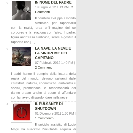
IN NOME DEL PADRE
19 Luglio 2012 1:13 PM |
2
Commenti
Il bambino sviluppa il mondo
simbolico per rapportarsi
con la realtà, crea un’immagine del se
corporeo e la relaziona con l’altro. Il padre,
figura anch’essa simbolica, serve a gestire il
rapporto con […]
LA NAVE, LA NEVE E
LA SINDROME DEL
CAPITANO
07 Febbraio 2012 1:40 PM |
2 Commenti
I padri hanno il compito della lettura della
realtà del mondo, devono salvarci dalle
catastrofi, naturali, economiche, ambientali e
sociali, prendendosi la responsabilità del
danno creato anche al costo di affondare
con la nave o di sprofondare nella neve.
IL PULSANTE DI
SHUTDOWN
01 Dicembre 2011 1:30 PM |
1 Commento
Il suicidio assistito di Lucio
Magri ha suscitato l’inevitabile sequela di