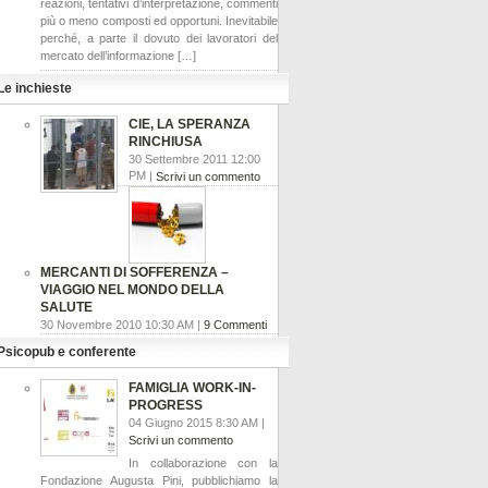
reazioni, tentativi d’interpretazione, commenti
più o meno composti ed opportuni. Inevitabile
perché, a parte il dovuto dei lavoratori del
mercato dell’informazione […]
Le inchieste
CIE, LA SPERANZA
RINCHIUSA
30 Settembre 2011 12:00
PM |
Scrivi un commento
MERCANTI DI SOFFERENZA –
VIAGGIO NEL MONDO DELLA
SALUTE
30 Novembre 2010 10:30 AM |
9 Commenti
Psicopub e conferente
FAMIGLIA WORK-IN-
PROGRESS
04 Giugno 2015 8:30 AM |
Scrivi un commento
In collaborazione con la
Fondazione Augusta Pini, pubblichiamo la