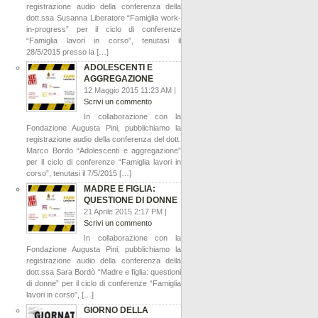
registrazione audio della conferenza della
dott.ssa Susanna Liberatore “Famiglia work-
in-progress” per il ciclo di conferenze
“Famiglia lavori in corso”, tenutasi il
28/5/2015 presso la […]
ADOLESCENTI E
AGGREGAZIONE
12 Maggio 2015 11:23 AM |
Scrivi un commento
In collaborazione con la
Fondazione Augusta Pini, pubblichiamo la
registrazione audio della conferenza del dott.
Marco Bordo “Adolescenti e aggregazione”
per il ciclo di conferenze “Famiglia lavori in
corso”, tenutasi il 7/5/2015 […]
MADRE E FIGLIA:
QUESTIONE DI DONNE
21 Aprile 2015 2:17 PM |
Scrivi un commento
In collaborazione con la
Fondazione Augusta Pini, pubblichiamo la
registrazione audio della conferenza della
dott.ssa Sara Bordò “Madre e figlia: questioni
di donne” per il ciclo di conferenze “Famiglia
lavori in corso”, […]
GIORNO DELLA