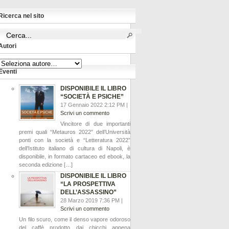
Ricerca nel sito
Autori
Eventi
DISPONIBILE IL LIBRO
“SOCIETÀ E PSICHE”
17 Gennaio 2022 2:12 PM |
Scrivi un commento
Vincitore di due importanti
premi quali “Metauros 2022” dell’Università
ponti con la società e “Letteratura 2022”
dell’Istituto italiano di cultura di Napoli, è
disponibile, in formato cartaceo ed ebook, la
seconda edizione […]
DISPONIBILE IL LIBRO
“LA PROSPETTIVA
DELL’ASSASSINO”
28 Marzo 2019 7:36 PM |
Scrivi un commento
Un filo scuro, come il denso vapore odoroso
del caffè prodotto dai chicchi appena