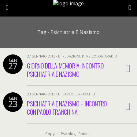
Tag › Psichiatria E Nazismo
27 GENNAIO 2013 • DI REDAZIONE DI PSICOLOGIARADIO
GEN
27
GIORNO DELLA MEMORIA: INCONTRO
PSICHIATRIA E NAZISMO
23 GENNAIO 2013 • DI CARLO CERRACCHIO
GEN
23
PSICHIATRIA E NAZISMO – INCONTRO
CON PAOLO TRANCHINA
Copyleft PsicologiaRadio.it