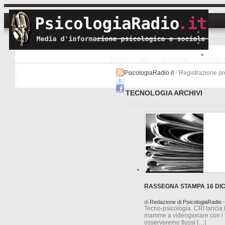
Home
Info
Rubriche
Società 
PsicologiaRadio.it
- Registrazione pre
TECNOLOGIA ARCHIVI
RASSEGNA STAMPA 16 DI
di
Redazione di PsicologiaRadio
-
Tecno-psicologia. CRI lancia 
mamme a videogiocare con i fi
osserveremo flussi […]