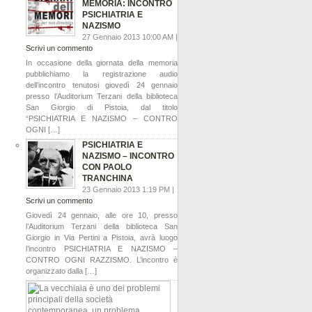
MEMORIA: INCONTRO
PSICHIATRIA E
NAZISMO
27 Gennaio 2013 10:00 AM |
Scrivi un commento
In occasione della giornata della memoria
pubblichiamo la registrazione audio
dell’incontro tenutosi giovedì 24 gennaio
presso l’Auditorium Terzani della biblioteca
San Giorgio di Pistoia, dal titolo
“PSICHIATRIA E NAZISMO – CONTRO
OGNI […]
PSICHIATRIA E
NAZISMO – INCONTRO
CON PAOLO
TRANCHINA
23 Gennaio 2013 1:19 PM |
Scrivi un commento
Giovedì 24 gennaio, alle ore 10, presso
l’Auditorium Terzani della biblioteca San
Giorgio in Via Pertini a Pistoia, avrà luogo
l’incontro PSICHIATRIA E NAZISMO –
CONTRO OGNI RAZZISMO. L’incontro è
organizzato dalla […]