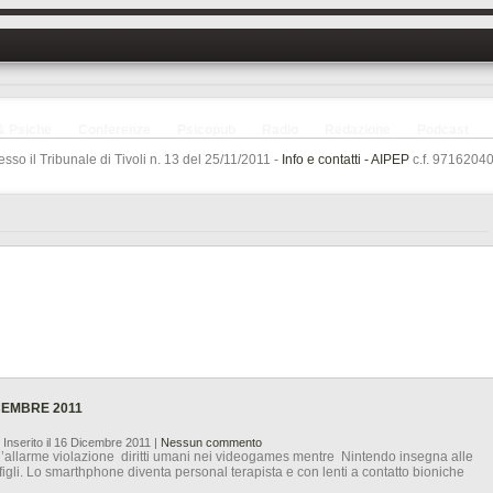
& Psiche
Conferenze
Psicopub
Radio
Redazione
Podcast
sso il Tribunale di Tivoli n. 13 del 25/11/2011 -
Info e contatti -
AIPEP
c.f. 97162040
CEMBRE 2011
 Inserito il 16 Dicembre 2011
|
Nessun commento
l’allarme violazione diritti umani nei videogames mentre Nintendo insegna alle
gli. Lo smarthphone diventa personal terapista e con lenti a contatto bioniche