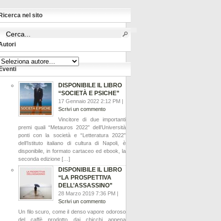
Ricerca nel sito
Autori
Eventi
DISPONIBILE IL LIBRO
“SOCIETÀ E PSICHE”
17 Gennaio 2022 2:12 PM |
Scrivi un commento
Vincitore di due importanti
premi quali “Metauros 2022” dell’Università
ponti con la società e “Letteratura 2022”
dell’Istituto italiano di cultura di Napoli, è
disponibile, in formato cartaceo ed ebook, la
seconda edizione […]
DISPONIBILE IL LIBRO
“LA PROSPETTIVA
DELL’ASSASSINO”
28 Marzo 2019 7:36 PM |
Scrivi un commento
Un filo scuro, come il denso vapore odoroso
del caffè prodotto dai chicchi appena