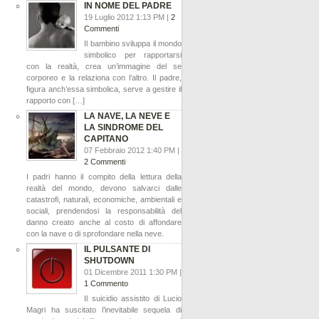
IN NOME DEL PADRE
19 Luglio 2012 1:13 PM |
2
Commenti
Il bambino sviluppa il mondo
simbolico per rapportarsi
con la realtà, crea un’immagine del se
corporeo e la relaziona con l’altro. Il padre,
figura anch’essa simbolica, serve a gestire il
rapporto con […]
LA NAVE, LA NEVE E
LA SINDROME DEL
CAPITANO
07 Febbraio 2012 1:40 PM |
2 Commenti
I padri hanno il compito della lettura della
realtà del mondo, devono salvarci dalle
catastrofi, naturali, economiche, ambientali e
sociali, prendendosi la responsabilità del
danno creato anche al costo di affondare
con la nave o di sprofondare nella neve.
IL PULSANTE DI
SHUTDOWN
01 Dicembre 2011 1:30 PM |
1 Commento
Il suicidio assistito di Lucio
Magri ha suscitato l’inevitabile sequela di