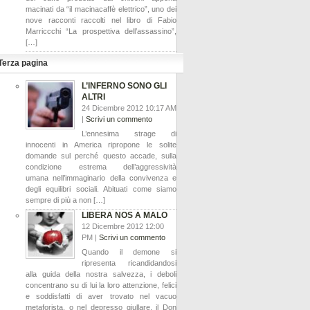
macinati da “il macinacaffè elettrico”, uno dei
nove racconti raccolti nel libro di Fabio
Marriccchi “La prospettiva dell’assassino”,
[…]
Terza pagina
L’INFERNO SONO GLI
ALTRI
24 Dicembre 2012 10:17 AM
|
Scrivi un commento
L’ennesima strage di
innocenti in America ripropone le solite
domande sul perché questo accade, sulla
condizione estrema dell’aggressività
umana nell’immaginario della convivenza e
degli equilibri sociali. Abituati come siamo
sempre di più a non […]
LIBERA NOS A MALO
12 Dicembre 2012 12:00
PM |
Scrivi un commento
Quando il demone si
ripresenta ricandidandosi
alla guida della nostra salvezza, i deboli
concentrano su di lui la loro attenzione, felici
e soddisfatti di aver trovato nel vacuo
metaforista, o nel depresso giullare, il Don