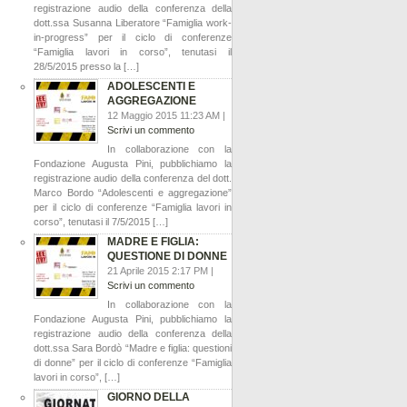
registrazione audio della conferenza della
dott.ssa Susanna Liberatore “Famiglia work-
in-progress” per il ciclo di conferenze
“Famiglia lavori in corso”, tenutasi il
28/5/2015 presso la […]
ADOLESCENTI E
AGGREGAZIONE
12 Maggio 2015 11:23 AM |
Scrivi un commento
In collaborazione con la
Fondazione Augusta Pini, pubblichiamo la
registrazione audio della conferenza del dott.
Marco Bordo “Adolescenti e aggregazione”
per il ciclo di conferenze “Famiglia lavori in
corso”, tenutasi il 7/5/2015 […]
MADRE E FIGLIA:
QUESTIONE DI DONNE
21 Aprile 2015 2:17 PM |
Scrivi un commento
In collaborazione con la
Fondazione Augusta Pini, pubblichiamo la
registrazione audio della conferenza della
dott.ssa Sara Bordò “Madre e figlia: questioni
di donne” per il ciclo di conferenze “Famiglia
lavori in corso”, […]
GIORNO DELLA