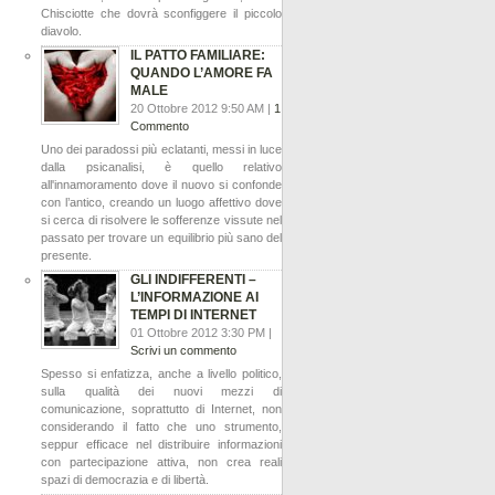
Chisciotte che dovrà sconfiggere il piccolo
diavolo.
IL PATTO FAMILIARE:
QUANDO L’AMORE FA
MALE
20 Ottobre 2012 9:50 AM |
1
Commento
Uno dei paradossi più eclatanti, messi in luce
dalla psicanalisi, è quello relativo
all'innamoramento dove il nuovo si confonde
con l’antico, creando un luogo affettivo dove
si cerca di risolvere le sofferenze vissute nel
passato per trovare un equilibrio più sano del
presente.
GLI INDIFFERENTI –
L’INFORMAZIONE AI
TEMPI DI INTERNET
01 Ottobre 2012 3:30 PM |
Scrivi un commento
Spesso si enfatizza, anche a livello politico,
sulla qualità dei nuovi mezzi di
comunicazione, soprattutto di Internet, non
considerando il fatto che uno strumento,
seppur efficace nel distribuire informazioni
con partecipazione attiva, non crea reali
spazi di democrazia e di libertà.