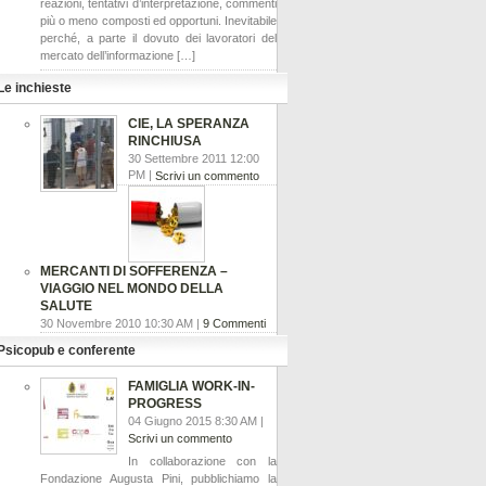
reazioni, tentativi d’interpretazione, commenti
più o meno composti ed opportuni. Inevitabile
perché, a parte il dovuto dei lavoratori del
mercato dell’informazione […]
Le inchieste
CIE, LA SPERANZA
RINCHIUSA
30 Settembre 2011 12:00
PM |
Scrivi un commento
MERCANTI DI SOFFERENZA –
VIAGGIO NEL MONDO DELLA
SALUTE
30 Novembre 2010 10:30 AM |
9 Commenti
Psicopub e conferente
FAMIGLIA WORK-IN-
PROGRESS
04 Giugno 2015 8:30 AM |
Scrivi un commento
In collaborazione con la
Fondazione Augusta Pini, pubblichiamo la