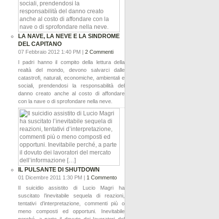
LA NAVE, LA NEVE E LA SINDROME
DEL CAPITANO
07 Febbraio 2012 1:40 PM |
2 Commenti
I padri hanno il compito della lettura della
realtà del mondo, devono salvarci dalle
catastrofi, naturali, economiche, ambientali e
sociali, prendendosi la responsabilità del
danno creato anche al costo di affondare
con la nave o di sprofondare nella neve.
IL PULSANTE DI SHUTDOWN
01 Dicembre 2011 1:30 PM |
1 Commento
Il suicidio assistito di Lucio Magri ha
suscitato l’inevitabile sequela di reazioni,
tentativi d’interpretazione, commenti più o
meno composti ed opportuni. Inevitabile