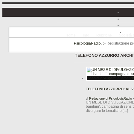
Home
Info
Rubriche
Società 
PsicologiaRadio.it
- Registrazione pre
TELEFONO AZZURRO ARCHI
TELEFONO AZZURRO: AL VI
di
Redazione di PsicologiaRadio
-
UN MESE DI DIVULGAZIONE SUI
bambini’, campagna di sensibil
divulgare le tematiche […]