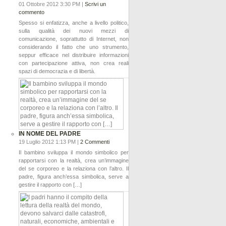
01 Ottobre 2012 3:30 PM |
Scrivi un
commento
Spesso si enfatizza, anche a livello politico,
sulla qualità dei nuovi mezzi di
comunicazione, soprattutto di Internet, non
considerando il fatto che uno strumento,
seppur efficace nel distribuire informazioni
con partecipazione attiva, non crea reali
spazi di democrazia e di libertà.
IN NOME DEL PADRE
19 Luglio 2012 1:13 PM |
2 Commenti
Il bambino sviluppa il mondo simbolico per
rapportarsi con la realtà, crea un’immagine
del se corporeo e la relaziona con l’altro. Il
padre, figura anch’essa simbolica, serve a
gestire il rapporto con […]