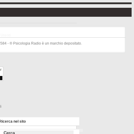
Utenti
584 - ® Psicologia Radio è un marchio depositato.
i
Ricerca nel sito