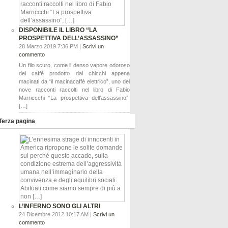
DISPONIBILE IL LIBRO “LA
PROSPETTIVA DELL’ASSASSINO”
28 Marzo 2019 7:36 PM |
Scrivi un
commento
Un filo scuro, come il denso vapore odoroso
del caffè prodotto dai chicchi appena
macinati da “il macinacaffè elettrico”, uno dei
nove racconti raccolti nel libro di Fabio
Marriccchi “La prospettiva dell’assassino”,
[…]
Terza pagina
L’INFERNO SONO GLI ALTRI
24 Dicembre 2012 10:17 AM |
Scrivi un
commento