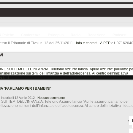
& Psiche
Conferenze
Psicopub
Radio
Redazione
Podcast
sso il Tribunale di Tivoli n. 13 del 25/11/2011 -
Info e contatti -
AIPEP
c.f. 97162040
VI
A ‘PARLIAMO PER I BAMBINI’
 Inserito il 12 Aprile 2012
|
Nessun commento
 TEMI DELL’INFANZIA. Telefono Azzurro lancia ‘Aprile azzurro: parliamo per i
izzazione sui temi dell’infanzia e dell’adolescenza. Al centro dell’iniziativa l’idea d