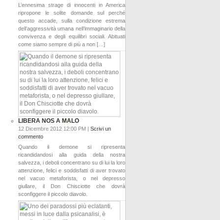
L’ennesima strage di innocenti in America
ripropone le solite domande sul perché
questo accade, sulla condizione estrema
dell’aggressività umana nell’immaginario della
convivenza e degli equilibri sociali. Abituati
come siamo sempre di più a non […]
LIBERA NOS A MALO
12 Dicembre 2012 12:00 PM |
Scrivi un
commento
Quando il demone si ripresenta
ricandidandosi alla guida della nostra
salvezza, i deboli concentrano su di lui la loro
attenzione, felici e soddisfatti di aver trovato
nel vacuo metaforista, o nel depresso
giullare, il Don Chisciotte che dovrà
sconfiggere il piccolo diavolo.