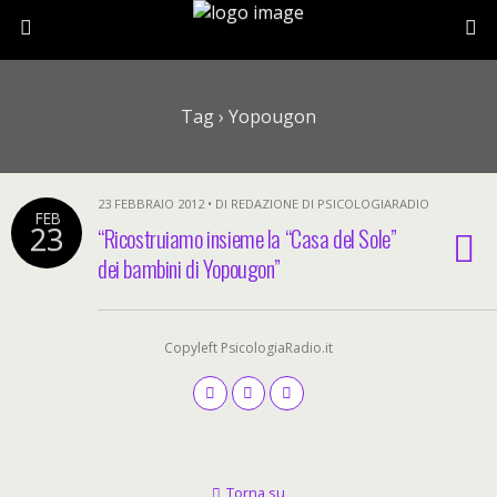
Tag › Yopougon
23 FEBBRAIO 2012 • DI REDAZIONE DI PSICOLOGIARADIO
FEB
23
“Ricostruiamo insieme la “Casa del Sole”
dei bambini di Yopougon”
Copyleft PsicologiaRadio.it
Torna su