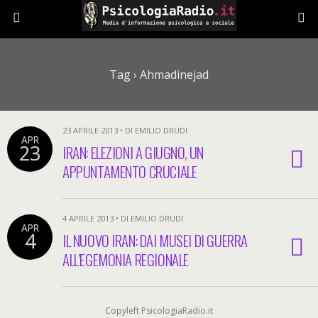
Tag › Ahmadinejad
23 APRILE 2013 • DI EMILIO DRUDI
APR
23
IRAN: ELEZIONI A GIUGNO, UN
APPUNTAMENTO CRUCIALE
4 APRILE 2013 • DI EMILIO DRUDI
APR
4
IL NUOVO IRAN: DAI MUSEI DI GUERRA
ALL’EGEMONIA REGIONALE
Copyleft PsicologiaRadio.it