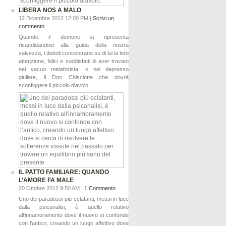
LIBERA NOS A MALO
12 Dicembre 2012 12:00 PM |
Scrivi un
commento
Quando il demone si ripresenta
ricandidandosi alla guida della nostra
salvezza, i deboli concentrano su di lui la loro
attenzione, felici e soddisfatti di aver trovato
nel vacuo metaforista, o nel depresso
giullare, il Don Chisciotte che dovrà
sconfiggere il piccolo diavolo.
IL PATTO FAMILIARE: QUANDO
L’AMORE FA MALE
20 Ottobre 2012 9:50 AM |
1 Commento
Uno dei paradossi più eclatanti, messi in luce
dalla psicanalisi, è quello relativo
all'innamoramento dove il nuovo si confonde
con l’antico, creando un luogo affettivo dove