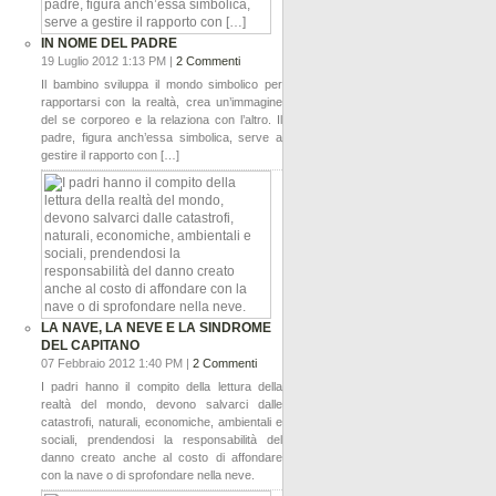
IN NOME DEL PADRE
19 Luglio 2012 1:13 PM |
2 Commenti
Il bambino sviluppa il mondo simbolico per
rapportarsi con la realtà, crea un’immagine
del se corporeo e la relaziona con l’altro. Il
padre, figura anch’essa simbolica, serve a
gestire il rapporto con […]
LA NAVE, LA NEVE E LA SINDROME
DEL CAPITANO
07 Febbraio 2012 1:40 PM |
2 Commenti
I padri hanno il compito della lettura della
realtà del mondo, devono salvarci dalle
catastrofi, naturali, economiche, ambientali e
sociali, prendendosi la responsabilità del
danno creato anche al costo di affondare
con la nave o di sprofondare nella neve.