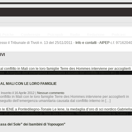
& Psiche
Conferenze
Psicopub
Radio
Redazione
Podcast
sso il Tribunale di Tivoli n. 13 del 25/11/2011 -
Info e contatti -
AIPEP
c.f. 97162040
VI
DAL MALI CON LE LORO FAMIGLIE
 Inserito il 16 Aprile 2012
|
Nessun commento
flitto in Mali con le loro famiglie Terre des Hommes interviene per accoglierli in
eguito dell’emergenza umanitaria causata dal conflitto interno in […]
asa del Sole” dei bambini di Yopougon”