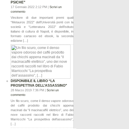
PSICHE”
17 Gennaio 2022 2:12 PM |
Scrivi un
commento
Vincitore di due importanti premi quali
“Metauros 2022” dell’Università ponti con la
società e “Letteratura 2022” dell’Istituto
italiano di cultura di Napoli, è disponibile, in
formato cartaceo ed ebook, la seconda
edizione […]
DISPONIBILE IL LIBRO “LA
PROSPETTIVA DELL’ASSASSINO”
28 Marzo 2019 7:36 PM |
Scrivi un
commento
Un filo scuro, come il denso vapore odoroso
del caffè prodotto dai chicchi appena
macinati da “il macinacaffè elettrico”, uno dei
nove racconti raccolti nel libro di Fabio
Marriccchi “La prospettiva dell’assassino”,
[…]