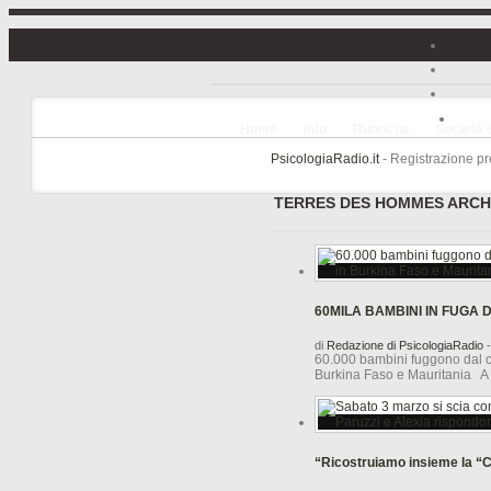
Home
Info
Rubriche
Società 
PsicologiaRadio.it
- Registrazione pre
TERRES DES HOMMES ARCHI
60MILA BAMBINI IN FUGA 
di
Redazione di PsicologiaRadio
-
60.000 bambini fuggono dal con
Burkina Faso e Mauritania A s
“Ricostruiamo insieme la “C