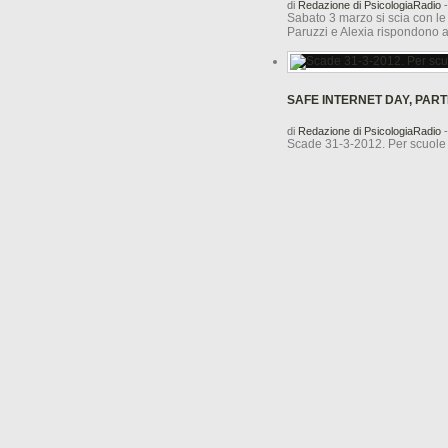
di
Redazione di PsicologiaRadio
-
Sabato 3 marzo si scia con le
Paruzzi e Alexia rispondono 
SAFE INTERNET DAY, PAR
di
Redazione di PsicologiaRadio
-
Scade 31-3-2012. Per scuol