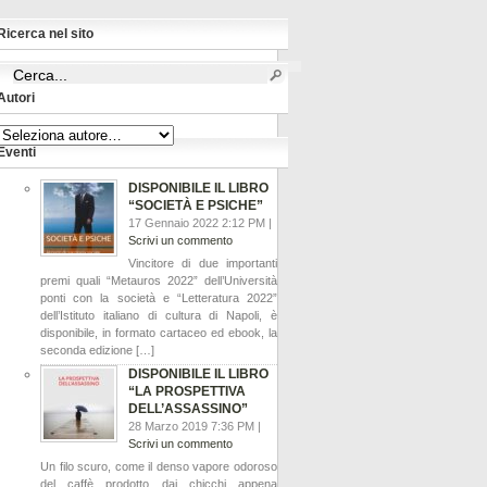
Ricerca nel sito
Autori
Eventi
DISPONIBILE IL LIBRO
“SOCIETÀ E PSICHE”
17 Gennaio 2022 2:12 PM |
Scrivi un commento
Vincitore di due importanti
premi quali “Metauros 2022” dell’Università
ponti con la società e “Letteratura 2022”
dell’Istituto italiano di cultura di Napoli, è
disponibile, in formato cartaceo ed ebook, la
seconda edizione […]
DISPONIBILE IL LIBRO
“LA PROSPETTIVA
DELL’ASSASSINO”
28 Marzo 2019 7:36 PM |
Scrivi un commento
Un filo scuro, come il denso vapore odoroso
del caffè prodotto dai chicchi appena