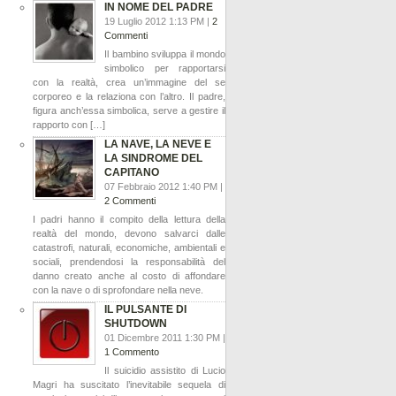
IN NOME DEL PADRE
19 Luglio 2012 1:13 PM |
2
Commenti
Il bambino sviluppa il mondo
simbolico per rapportarsi
con la realtà, crea un’immagine del se
corporeo e la relaziona con l’altro. Il padre,
figura anch’essa simbolica, serve a gestire il
rapporto con […]
LA NAVE, LA NEVE E
LA SINDROME DEL
CAPITANO
07 Febbraio 2012 1:40 PM |
2 Commenti
I padri hanno il compito della lettura della
realtà del mondo, devono salvarci dalle
catastrofi, naturali, economiche, ambientali e
sociali, prendendosi la responsabilità del
danno creato anche al costo di affondare
con la nave o di sprofondare nella neve.
IL PULSANTE DI
SHUTDOWN
01 Dicembre 2011 1:30 PM |
1 Commento
Il suicidio assistito di Lucio
Magri ha suscitato l’inevitabile sequela di