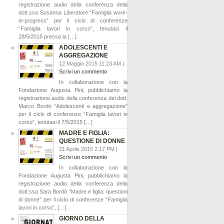
registrazione audio della conferenza della
dott.ssa Susanna Liberatore “Famiglia work-
in-progress” per il ciclo di conferenze
“Famiglia lavori in corso”, tenutasi il
28/5/2015 presso la […]
ADOLESCENTI E
AGGREGAZIONE
12 Maggio 2015 11:23 AM |
Scrivi un commento
In collaborazione con la
Fondazione Augusta Pini, pubblichiamo la
registrazione audio della conferenza del dott.
Marco Bordo “Adolescenti e aggregazione”
per il ciclo di conferenze “Famiglia lavori in
corso”, tenutasi il 7/5/2015 […]
MADRE E FIGLIA:
QUESTIONE DI DONNE
21 Aprile 2015 2:17 PM |
Scrivi un commento
In collaborazione con la
Fondazione Augusta Pini, pubblichiamo la
registrazione audio della conferenza della
dott.ssa Sara Bordò “Madre e figlia: questioni
di donne” per il ciclo di conferenze “Famiglia
lavori in corso”, […]
GIORNO DELLA