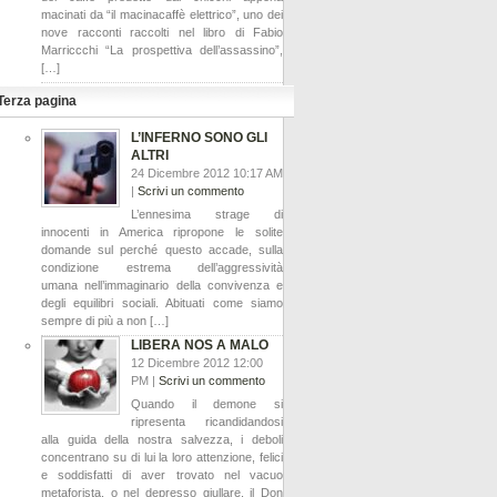
macinati da “il macinacaffè elettrico”, uno dei
nove racconti raccolti nel libro di Fabio
Marriccchi “La prospettiva dell’assassino”,
[…]
Terza pagina
L’INFERNO SONO GLI
ALTRI
24 Dicembre 2012 10:17 AM
|
Scrivi un commento
L’ennesima strage di
innocenti in America ripropone le solite
domande sul perché questo accade, sulla
condizione estrema dell’aggressività
umana nell’immaginario della convivenza e
degli equilibri sociali. Abituati come siamo
sempre di più a non […]
LIBERA NOS A MALO
12 Dicembre 2012 12:00
PM |
Scrivi un commento
Quando il demone si
ripresenta ricandidandosi
alla guida della nostra salvezza, i deboli
concentrano su di lui la loro attenzione, felici
e soddisfatti di aver trovato nel vacuo
metaforista, o nel depresso giullare, il Don