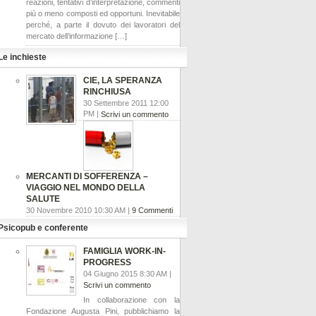
reazioni, tentativi d’interpretazione, commenti
più o meno composti ed opportuni. Inevitabile
perché, a parte il dovuto dei lavoratori del
mercato dell’informazione […]
Le inchieste
CIE, LA SPERANZA
RINCHIUSA
30 Settembre 2011 12:00
PM |
Scrivi un commento
MERCANTI DI SOFFERENZA –
VIAGGIO NEL MONDO DELLA
SALUTE
30 Novembre 2010 10:30 AM |
9 Commenti
Psicopub e conferente
FAMIGLIA WORK-IN-
PROGRESS
04 Giugno 2015 8:30 AM |
Scrivi un commento
In collaborazione con la
Fondazione Augusta Pini, pubblichiamo la