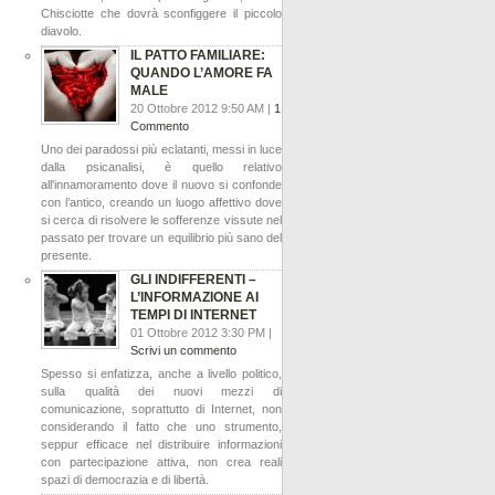
Chisciotte che dovrà sconfiggere il piccolo
diavolo.
IL PATTO FAMILIARE:
QUANDO L’AMORE FA
MALE
20 Ottobre 2012 9:50 AM |
1
Commento
Uno dei paradossi più eclatanti, messi in luce
dalla psicanalisi, è quello relativo
all'innamoramento dove il nuovo si confonde
con l’antico, creando un luogo affettivo dove
si cerca di risolvere le sofferenze vissute nel
passato per trovare un equilibrio più sano del
presente.
GLI INDIFFERENTI –
L’INFORMAZIONE AI
TEMPI DI INTERNET
01 Ottobre 2012 3:30 PM |
Scrivi un commento
Spesso si enfatizza, anche a livello politico,
sulla qualità dei nuovi mezzi di
comunicazione, soprattutto di Internet, non
considerando il fatto che uno strumento,
seppur efficace nel distribuire informazioni
con partecipazione attiva, non crea reali
spazi di democrazia e di libertà.