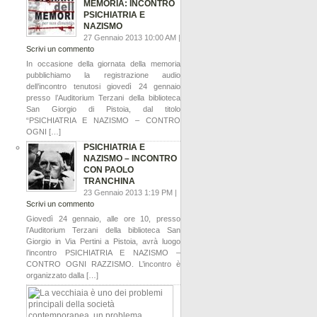
MEMORIA: INCONTRO
PSICHIATRIA E
NAZISMO
27 Gennaio 2013 10:00 AM |
Scrivi un commento
In occasione della giornata della memoria
pubblichiamo la registrazione audio
dell’incontro tenutosi giovedì 24 gennaio
presso l’Auditorium Terzani della biblioteca
San Giorgio di Pistoia, dal titolo
“PSICHIATRIA E NAZISMO – CONTRO
OGNI […]
PSICHIATRIA E
NAZISMO – INCONTRO
CON PAOLO
TRANCHINA
23 Gennaio 2013 1:19 PM |
Scrivi un commento
Giovedì 24 gennaio, alle ore 10, presso
l’Auditorium Terzani della biblioteca San
Giorgio in Via Pertini a Pistoia, avrà luogo
l’incontro PSICHIATRIA E NAZISMO –
CONTRO OGNI RAZZISMO. L’incontro è
organizzato dalla […]