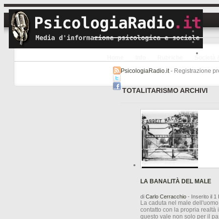
Home
Info
Rubriche
Società 
PsicologiaRadio.it
- Registrazione pre
TOTALITARISMO ARCHIVI
LA BANALITÀ DEL MALE
di
Carlo Cerracchio
- Inserito il 
La caduta nel male dell'uomo è
contatto con la propria realtà
questo vale non solo per il pa