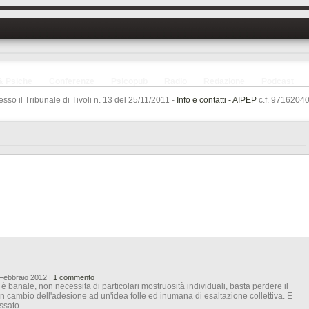
& Psiche
Conferenze
Psicopub
Radio
Redazione
Podcast
sso il Tribunale di Tivoli n. 13 del 25/11/2011 -
Info e contatti -
AIPEP
c.f. 97162040
1 Febbraio 2012
|
1 commento
 banale, non necessita di particolari mostruosità individuali, basta perdere il
 in cambio dell'adesione ad un'idea folle ed inumana di esaltazione collettiva. E
ssato...