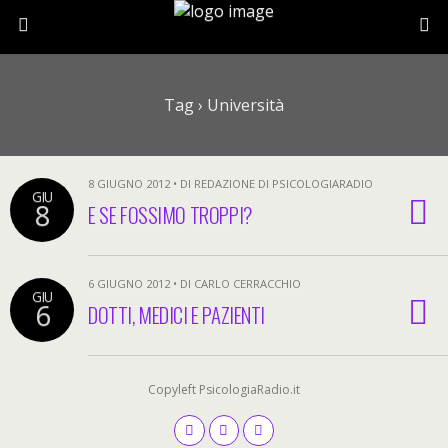
Tag › Università
8 GIUGNO 2012 • DI REDAZIONE DI PSICOLOGIARADIO
GIU
8
E SE FOSSIMO TROPPI?
6 GIUGNO 2012 • DI CARLO CERRACCHIO
GIU
6
DOTTI, MEDICI E PAZIENTI
Copyleft PsicologiaRadio.it