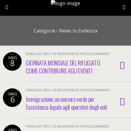
Categorie ›
News In Evidenza
8 MAGGIO 2012 • DI REDAZIONE DI PSICOLOGIARADIO
MAG
8
GIORNATA MONDIALE DEL RIFUGIATO.
COME CONTRIBUIRE AGLI EVENTI
6 MAGGIO 2012 • DI REDAZIONE DI PSICOLOGIARADIO
MAG
6
Immigrazione, un numero verde per
l’assistenza legale agli operatori degli enti
4 MAGGIO 2012 • DI REDAZIONE DI PSICOLOGIARADIO
MAG